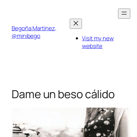
Saltar
al
contenido
Begoña Martínez,
@minibego
Visit my new
website
Dame un beso cálido