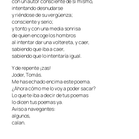
con un autor consciente de sí mismo,
intentando desnudarse
y riéndose de su vergüenza;
consciente y serio;
y tonto y con una media sonrisa
de quien encoge los hombros
al intentar dar una voltereta, y caer,
sabiendo que iba a caer,
sabiendo que lo intentaría igual.
Y de repente ¡zas!
Joder, Tomás.
Me has echado encima este poema.
¿Ahora cómo me lo voy a poder sacar?
Lo que te iba a decir de tus poemas
lo dicen tus poemas ya.
Aviso a navegantes:
algunos,
calan.