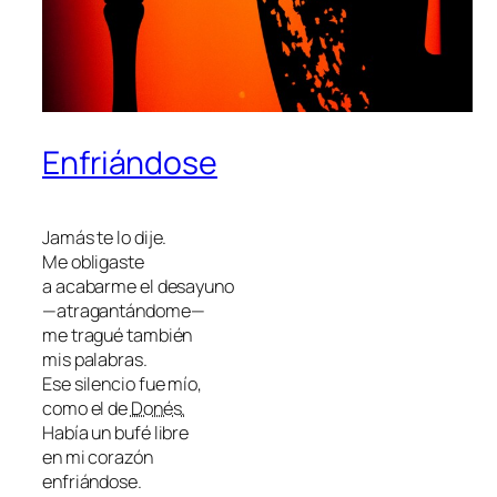
Enfriándose
Jamás te lo dije.
Me obligaste
a acabarme el desayuno
—atragantándome—
me tragué también
mis palabras.
Ese silencio fue mío,
como el de
Donés.
Había un bufé libre
en mi corazón
enfriándose.