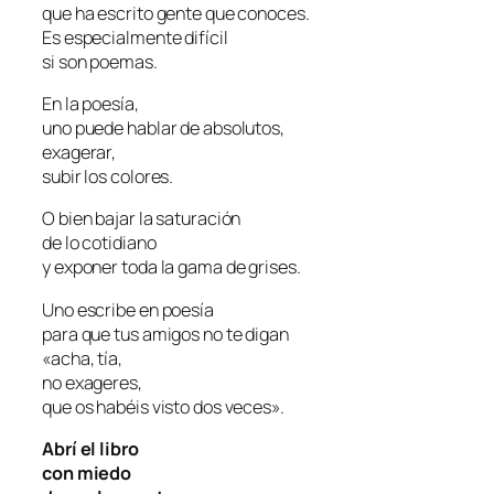
que ha escrito gente que conoces.
Es especialmente difícil
si son poemas.
En la poesía,
uno puede hablar de absolutos,
exagerar,
subir los colores.
O bien bajar la saturación
de lo cotidiano
y exponer toda la gama de grises.
Uno escribe en poesía
para que tus amigos no te digan
«acha, tía,
no exageres,
que os habéis visto dos veces».
Abrí el libro
con miedo