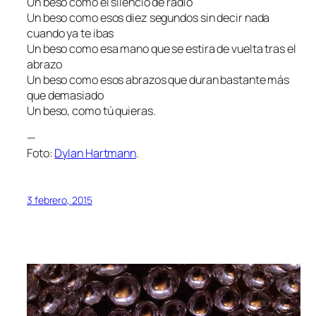
Un beso como el silencio de radio
Un beso como esos diez segundos sin decir nada
cuando ya te ibas
Un beso como esa mano que se estira de vuelta tras el
abrazo
Un beso como esos abrazos que duran bastante más
que demasiado
Un beso, como tú quieras.
—
Foto:
Dylan Hartmann
.
3 febrero, 2015