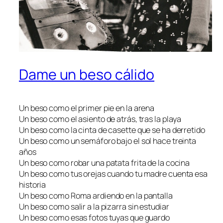
Dame un beso cálido
Un beso como el primer pie en la arena
Un beso como el asiento de atrás, tras la playa
Un beso como la cinta de casette que se ha derretido
Un beso como un semáforo bajo el sol hace treinta
años
Un beso como robar una patata frita de la cocina
Un beso como tus orejas cuando tu madre cuenta esa
historia
Un beso como Roma ardiendo en la pantalla
Un beso como salir a la pizarra sin estudiar
Un beso como esas fotos tuyas que guardo