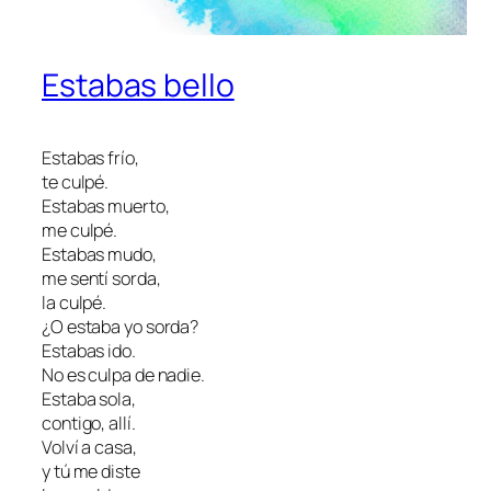
Estabas bello
Estabas frío,
te culpé.
Estabas muerto,
me culpé.
Estabas mudo,
me sentí sorda,
la culpé.
¿O estaba yo sorda?
Estabas ido.
No es culpa de nadie.
Estaba sola,
contigo, allí.
Volví a casa,
y tú me diste