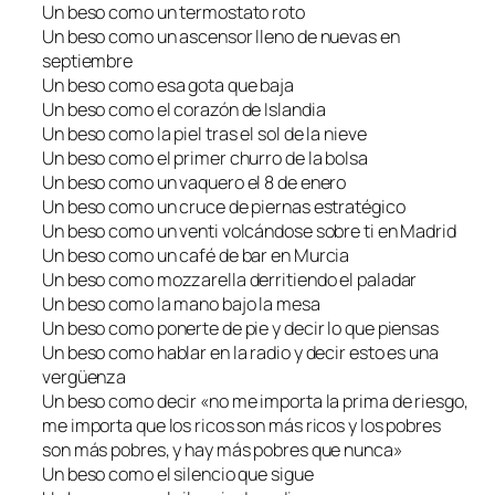
Un beso como un termostato roto
Un beso como un ascensor lleno de nuevas en
septiembre
Un beso como esa gota que baja
Un beso como el corazón de Islandia
Un beso como la piel tras el sol de la nieve
Un beso como el primer churro de la bolsa
Un beso como un vaquero el 8 de enero
Un beso como un cruce de piernas estratégico
Un beso como un venti volcándose sobre ti en Madrid
Un beso como un café de bar en Murcia
Un beso como mozzarella derritiendo el paladar
Un beso como la mano bajo la mesa
Un beso como ponerte de pie y decir lo que piensas
Un beso como hablar en la radio y decir esto es una
vergüenza
Un beso como decir «no me importa la prima de riesgo,
me importa que los ricos son más ricos y los pobres
son más pobres, y hay más pobres que nunca»
Un beso como el silencio que sigue