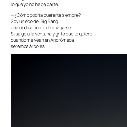
lo que yo no he de darte.
—¿Cómo podría quererte siempre?
Soy un eco del Big Bang
una onda a punto de apagarse.
Si salgo a la ventana y grito que te quiero
cuando me vean en Andrómeda
seremos árboles.