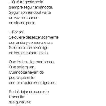
—Qué tragedia sería
siempre seguir amándote.
Seguir sonriendo al verte
de vez en cuando
en alguna parte.
—Por ahí
Se quiere desesperadamente
con ansia y con sorpresas.
Se quiere con el vértigo
de las películas nuevas.
Que le den a las mariposas.
Que se larguen.
Cuando se hayan ido
podré quererte
como se quieren los iguales.
Podré dejar de quererte
tranquila
si alguna vez