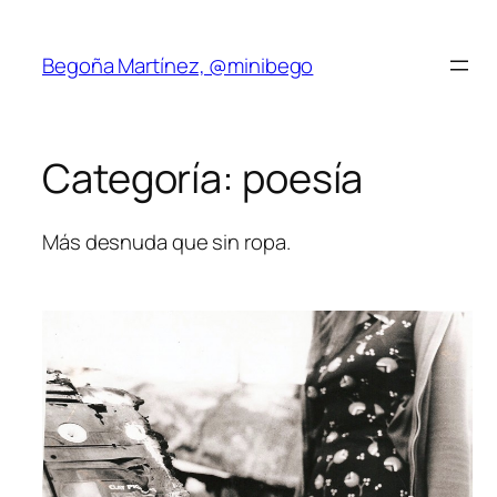
Saltar
al
Begoña Martínez, @minibego
contenido
Categoría:
poesía
Más desnuda que sin ropa.