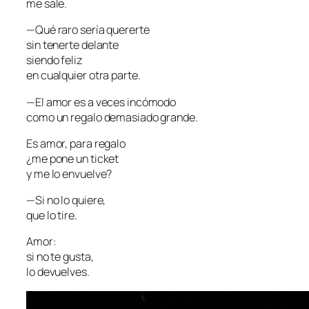
me sale.
—Qué raro sería quererte
sin tenerte delante
siendo feliz
en cualquier otra parte.
—El amor es a veces incómodo
como un regalo demasiado grande.
Es amor, para regalo
¿me pone un ticket
y me lo envuelve?
—Si no lo quiere,
que lo tire.
Amor:
si no te gusta,
lo devuelves.