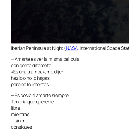
Iberian Peninsula at Night (
NASA
, International Space Stat
—Amarte es ver la misma película
con gente diferente.
«Es una trampa», me dije:
hazlo o no lo hagas
pero no lo intentes
.
—Es posible amarte siempre.
Tendría que quererte
libre:
mientras
—sin mí—
consigues