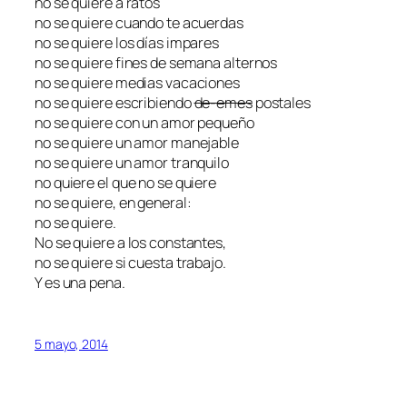
no se quiere a ratos
no se quiere cuando te acuerdas
no se quiere los días impares
no se quiere fines de semana alternos
no se quiere medias vacaciones
no se quiere escribiendo
de-emes
postales
no se quiere con un amor pequeño
no se quiere un amor manejable
no se quiere un amor tranquilo
no quiere el que no se quiere
no se quiere, en general:
no se quiere.
No se quiere a los constantes,
no se quiere si cuesta trabajo.
Y es una pena.
5 mayo, 2014