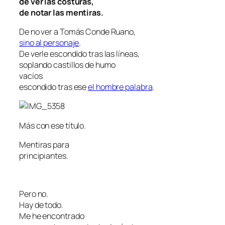
de ver las costuras,
de notar las mentiras.
De no ver a Tomás Conde Ruano,
sino al personaje
.
De verle escondido tras las líneas,
soplando castillos de humo
vacíos
escondido tras ese
el hombre palabra
.
Más con ese título.
Mentiras para
principiantes.
Pero no.
Hay de todo.
Me he encontrado