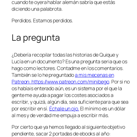
cuando te oyera hablar alemán sabría que estás
diciendo una palabrota.
Perdidos. Estamos perdidos.
La pregunta
¿Debería recopilar todas las historias de Quique y
Lucía en un documento? Es una pregunta seria que os
hago como lectores. Contadme en los comentarios.
También se lo he preguntado
a mis mecenas en
Patreon: https://www.patreon.com/minibego
. Por si no
os habíais enterado aún, es un sistema por el que la
gente me ayuda a pagar los costes asociados a
escribir, y quizá, algún día, sea suficiente para que sea
por escribir en sí.
Échale un ojo.
El mínimo es un dólar
al mes y de verdad me empuja a escribir más.
Por cierto que ya hemos llegado al siguiente objetivo
pendiente, sacar 2 portadas de ebooks al año: