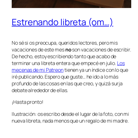
Estrenando libreta (om…)
No sé si os preocupa, queridos lectores, pero mis
vacaciones de este mes
no
son vacaciones de escribir.
De hecho, estoy escribiendo tanto que acabo de
terminar una libreta entera que empecé en julio.
Los
mecenas de mi Patreon
tienen ya un índice con lo que
iré publicando. Espero que guste… he ido a lo más
profundo de las cosas en las que creo, y quizá surja
debate alrededor de ellas.
¡Hasta pronto!
Ilustración: os escribo desde el lugar de la foto, con mi
nueva libreta, nada menos que un regalo de mi madre.