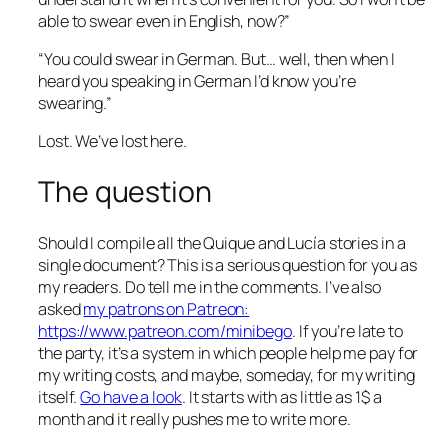
able to swear even in English, now?”
“You could swear in German. But… well, then when I
heard you speaking in German I’d know you’re
swearing.”
Lost. We’ve lost here.
The question
Should I compile all the Quique and Lucía stories in a
single document? This is a serious question for you as
my readers. Do tell me in the comments. I’ve also
asked
my patrons on Patreon:
https://www.patreon.com/minibego
. If you’re late to
the party, it’s a system in which people help me pay for
my writing costs, and maybe, someday, for my writing
itself.
Go have a look
. It starts with as little as 1$ a
month and it really pushes me to write more.