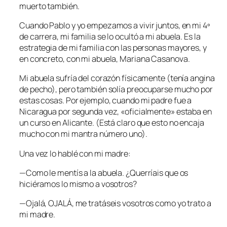
muerto también.
Cuando Pablo y yo empezamos a vivir juntos, en mi 4º
de carrera, mi familia se lo ocultó a
mi
abuela. Es la
estrategia de mi familia con las personas mayores, y
en concreto, con mi abuela, Mariana Casanova.
Mi abuela sufría del corazón físicamente (tenía angina
de pecho), pero también solía preocuparse mucho por
estas cosas. Por ejemplo, cuando mi padre fue a
Nicaragua por segunda vez, «oficialmente» estaba en
un curso en Alicante. (Está claro que esto no encaja
mucho con mi mantra número uno).
Una vez lo hablé con mi madre:
—Como le mentís a la abuela. ¿Querríais que os
hiciéramos lo mismo a vosotros?
—Ojalá, OJALÁ, me tratáseis vosotros como yo trato a
mi madre.