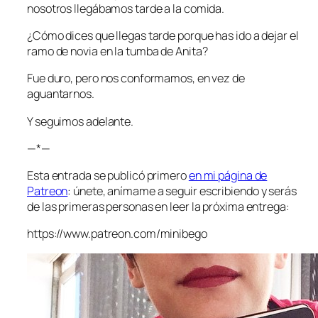
nosotros llegábamos tarde a la comida.
¿Cómo dices que llegas tarde porque has ido a dejar el
ramo de novia en la tumba de Anita?
Fue duro, pero nos conformamos, en vez de
aguantarnos.
Y seguimos adelante.
—*—
Esta entrada se publicó primero
en mi página de
Patreon
: únete, anímame a seguir escribiendo y serás
de las primeras personas en leer la próxima entrega:
https://www.patreon.com/minibego