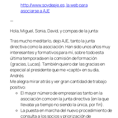
http://www.soydeaje.es, la web para
asociarse a AJE
—
Hola, Miguel, Sonia, David, y compas de la junta:
Tras mucho meditarlo, dejo AJE, tanto la junta
directiva como la asociación. Han sido unos años muy
interesantes y formativos para mí, sobre todo esta
última temporada en la comisión de formación
(gracias, Lucas). También quiero dar las gracias en
especial al presidente que me «captó» en su día,
Andrés.
Me alegra mirar atrás y ver gran cantidad de trabajo
positivo:
El mayor número de empresarias tanto en la
asociación como en la junta directiva (en la que
llevaba ya tiempo no siendo la única, por fin).
La puesta en marcha del nuevo procedimiento de
consulta a los socios y priorización de