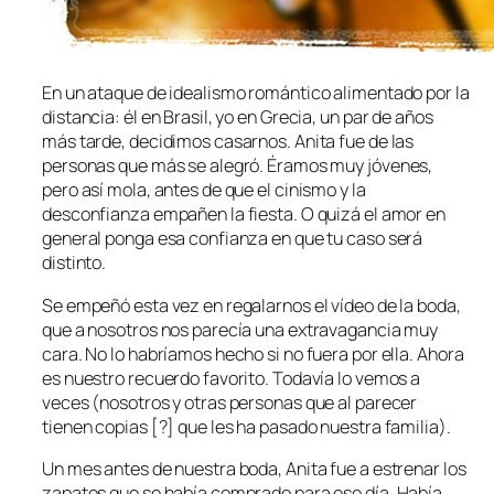
En un ataque de idealismo romántico alimentado por la
distancia: él en Brasil, yo en Grecia, un par de años
más tarde, decidimos casarnos. Anita fue de las
personas que más se alegró. Éramos muy jóvenes,
pero así mola, antes de que el cinismo y la
desconfianza empañen la fiesta. O quizá el amor en
general ponga esa confianza en que tu caso será
distinto.
Se empeñó esta vez en regalarnos el vídeo de la boda,
que a nosotros nos parecía una extravagancia muy
cara. No lo habríamos hecho si no fuera por ella. Ahora
es nuestro recuerdo favorito. Todavía lo vemos a
veces (nosotros y otras personas que al parecer
tienen copias [?] que les ha pasado nuestra familia).
Un mes antes de nuestra boda, Anita fue a estrenar los
zapatos que se había comprado para ese día. Había