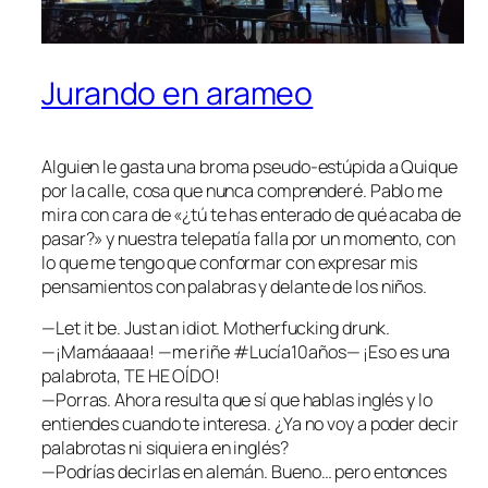
Jurando en arameo
Alguien le gasta una broma pseudo-estúpida a Quique
por la calle, cosa que nunca comprenderé. Pablo me
mira con cara de «¿tú te has enterado de qué acaba de
pasar?» y nuestra telepatía falla por un momento, con
lo que me tengo que conformar con expresar mis
pensamientos con palabras y delante de los niños.
—Let it be. Just an idiot. Motherfucking drunk.
—¡Mamáaaaa! —me riñe ‪#‎Lucía10años‬— ¡Eso es una
palabrota, TE HE OÍDO!
—Porras. Ahora resulta que sí que hablas inglés y lo
entiendes cuando te interesa. ¿Ya no voy a poder decir
palabrotas ni siquiera en inglés?
—Podrías decirlas en alemán. Bueno… pero entonces