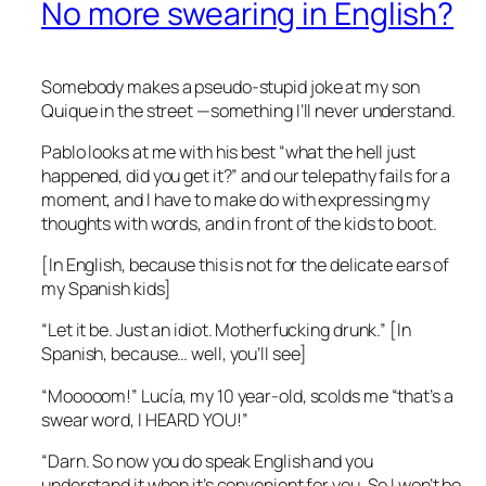
No more swearing in English?
Somebody makes a pseudo-stupid joke at my son
Quique in the street —something I’ll never understand.
Pablo looks at me with his best “what the hell just
happened, did you get it?” and our telepathy fails for a
moment, and I have to make do with expressing my
thoughts with words, and in front of the kids to boot.
[In English, because this is not for the delicate ears of
my Spanish kids]
“Let it be. Just an idiot. Motherfucking drunk.” [In
Spanish, because… well, you’ll see]
“Mooooom!” Lucía, my 10 year-old, scolds me “that’s a
swear word, I HEARD YOU!”
“Darn. So now you do speak English and you
understand it when it’s convenient for you. So I won’t be