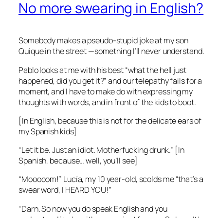
No more swearing in English?
Somebody makes a pseudo-stupid joke at my son
Quique in the street —something I’ll never understand.
Pablo looks at me with his best “what the hell just
happened, did you get it?” and our telepathy fails for a
moment, and I have to make do with expressing my
thoughts with words, and in front of the kids to boot.
[In English, because this is not for the delicate ears of
my Spanish kids]
“Let it be. Just an idiot. Motherfucking drunk.” [In
Spanish, because… well, you’ll see]
“Mooooom!” Lucía, my 10 year-old, scolds me “that’s a
swear word, I HEARD YOU!”
“Darn. So now you do speak English and you