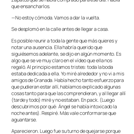
que ensancharlos.
—No estoy cómoda. Vamos a dar la vuelta.
Se desplomó en la calle antes de llegar a casa.
Es posible reunir a toda la gente que más quieres y
notar una ausencia. Ella habría querido que
siguiésemos adelante, se dijo en algún momento. Es
algo que se ve muy claro en el vídeo que ella nos
regaló. Al principio estamos tristes: toda la boda
estaba dedicada a ella. Yo miré alrededor y no vi a mis
amigos de Granada. Había hecho tanto esfuerzo para
que pudieran estar allí, habíamos explicado algunas
cosas tanto para que las comprendieran, y al llegar allí
(tarde y todo) miré y no estaban. En pack. (Luego
descubrimos por qué: Ángel se había intoxicado la
noche antes). Respiré. Más vale conformarse que
aguantarse.
Aparecieron. Luego fue su turno de quejarse porque