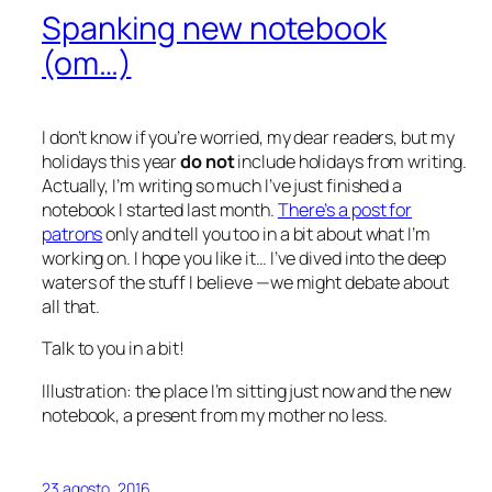
Spanking new notebook
(om…)
I don’t know if you’re worried, my dear readers, but my
holidays this year
do not
include holidays from writing.
Actually, I’m writing so much I’ve just finished a
notebook I started last month.
There’s a post for
patrons
only and tell you too in a bit about what I’m
working on. I hope you like it… I’ve dived into the deep
waters of the stuff I believe —we might debate about
all that.
Talk to you in a bit!
Illustration: the place I’m sitting just now and the new
notebook, a present from my mother no less.
23 agosto, 2016