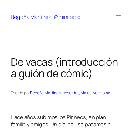
Saltar
al
Begoña Martínez, @minibego
contenido
De vacas (introducción
a guión de cómic)
Escrito por
Begoña Martínez
en
escritos
, 
viajes
, 
yo misma
Hace años subimos los Pirineos, en plan
familia y amigos. Un día incluso pasamos a