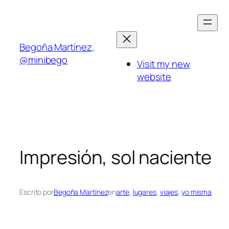
Saltar
al
contenido
Begoña Martínez,
@minibego
Visit my new
website
Impresión, sol naciente
Escrito por
Begoña Martínez
en
arte
, 
lugares
, 
viajes
, 
yo misma