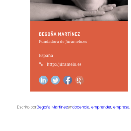
Escrito por
Begoña Martínez
en
docencia
, 
emprender
, 
empresa
,