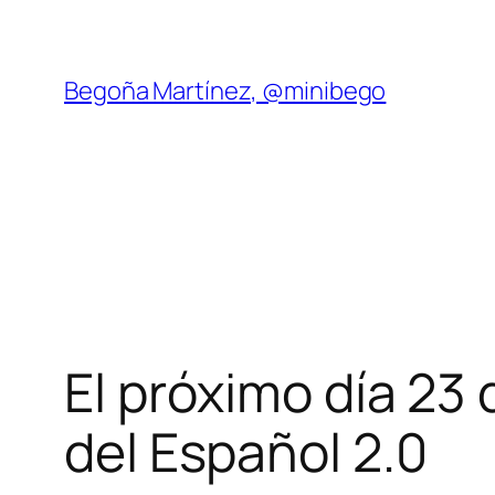
Saltar
al
contenido
Begoña Martínez, @minibego
El próximo día 23 
del Español 2.0