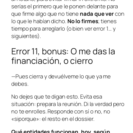
serías el primero que le ponen delante para
que firme algo que no tiene
nada que ver
con
lo que le habían dicho.
No lo firmes
; tienes
tiempo para arreglarlo (o bien ver error 1… y
siguientes).
Error 11, bonus:
O me das la
financiación, o cierro
—Pues cierra y devuélveme lo que ya me
debes.
No dejes que te digan esto. Evita esa
situación: prepara la reunión. Di la verdad pero
no te enrolles. Responde con sí o no, no
«
siporque
»: el resto en el dossier.
Qué entidades funcionan, hoy, según