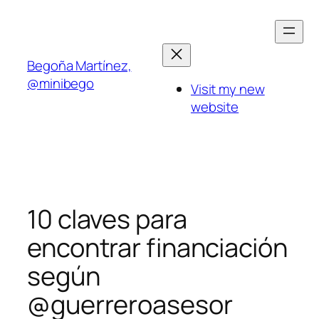
Saltar
al
contenido
Begoña Martínez,
@minibego
Visit my new
website
10 claves para
encontrar financiación
según
@guerreroasesor