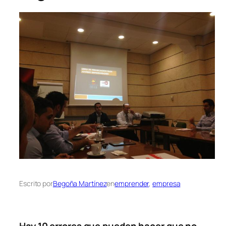
Escrito por
Begoña Martínez
en
emprender
, 
empresa