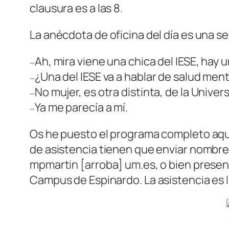
clausura es a las 8.
La anécdota de oficina del día es una se
Ah, mira viene una chica del IESE, hay
—
¿Una del IESE va a hablar de salud ment
—
No mujer, es otra distinta, de la Unive
—
Ya me parecía a mí.
—
Os he puesto el programa completo aquí 
de asistencia tienen que enviar nombre, 
mpmartin [arroba] um.es, o bien present
Campus de Espinardo. La asistencia es l