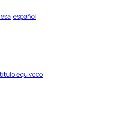
esa
español
título equívoco