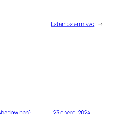
Estamos en mayo
→
(shadow ban)
23 enero, 2024