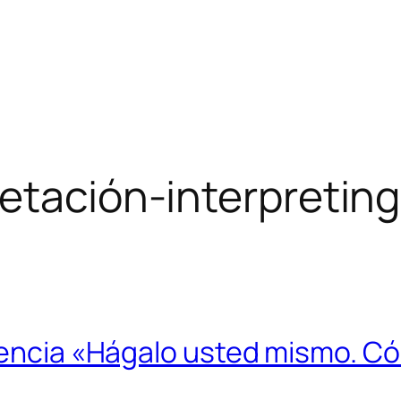
retación-interpreting
erencia «Hágalo usted mismo. C