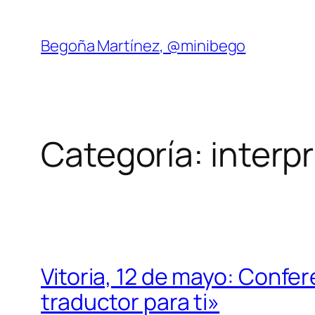
Saltar
al
Begoña Martínez, @minibego
contenido
Categoría:
interp
Vitoria, 12 de mayo: Conf
traductor para ti»