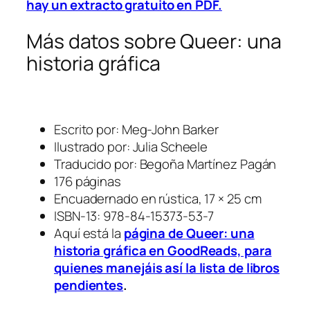
hay un extracto gratuito en PDF.
Más datos sobre
Queer: una
historia gráfica
Escrito por: Meg-John Barker
Ilustrado por: Julia Scheele
Traducido por: Begoña Martínez Pagán
176 páginas
Encuadernado en rústica, 17 × 25 cm
ISBN-13: 978-84-15373-53-7
Aquí está la
página de
Queer: una
historia gráfica
en GoodReads, para
quienes manejáis así la lista de libros
pendientes
.