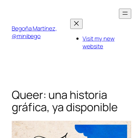
Saltar
al
contenido
Begoña Martínez,
@minibego
Visit my new
website
Queer: una historia
gráfica, ya disponible