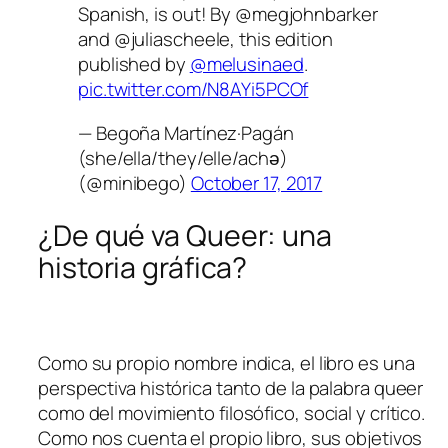
Spanish, is out! By @megjohnbarker
and @juliascheele, this edition
published by
@melusinaed
.
pic.twitter.com/N8AYi5PCOf
— Begoña Martínez·Pagán
(she/ella/they/elle/achә)
(@minibego)
October 17, 2017
¿De qué va
Queer: una
historia gráfica
?
Como su propio nombre indica, el libro es una
perspectiva histórica tanto de la palabra queer
como del movimiento filosófico, social y crítico.
Como nos cuenta el propio libro, sus objetivos