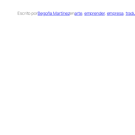
Escrito por
Begoña Martínez
en
arte
, 
emprender
, 
empresa
, 
trad