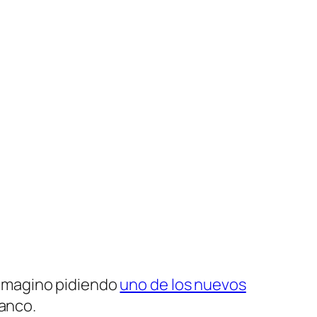
 imagino pidiendo
uno de los nuevos
banco.