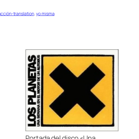
ucción-translation
, 
yo misma
Portada del disco «Una