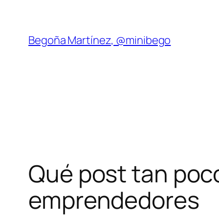
Saltar
al
contenido
Begoña Martínez, @minibego
Qué post tan poc
emprendedores