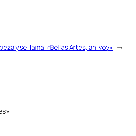
eza y se llama: «Bellas Artes, ahí voy»
→
es»