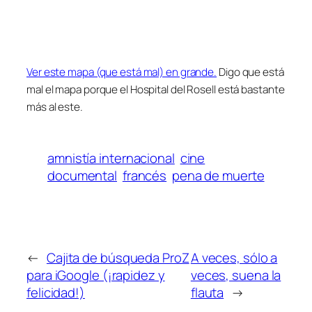
Ver este mapa (que está mal) en grande.
Digo que está
mal el mapa porque el Hospital del Rosell está bastante
más al este.
amnistía internacional
cine
documental
francés
pena de muerte
←
Cajita de búsqueda ProZ
A veces, sólo a
para iGoogle (¡rapidez y
veces, suena la
felicidad!)
flauta
→