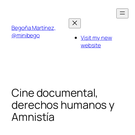
Saltar
al
contenido
Begoña Martínez,
@minibego
Visit my new
website
Cine documental,
derechos humanos y
Amnistía