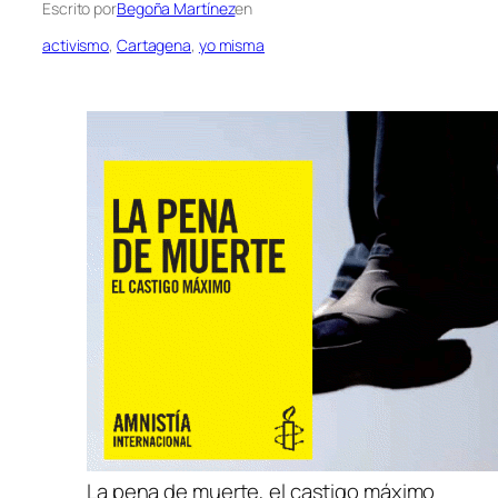
Escrito por
Begoña Martínez
en
activismo
, 
Cartagena
, 
yo misma
La pena de muerte, el castigo máximo