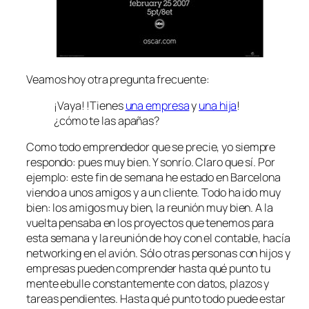
Veamos hoy otra pregunta frecuente:
¡Vaya! !Tienes
una empresa
y
una hija
!
¿cómo te las apañas?
Como todo emprendedor que se precie, yo siempre
respondo: pues muy bien. Y sonrío. Claro que sí. Por
ejemplo: este fin de semana he estado en Barcelona
viendo a unos amigos y a un cliente. Todo ha ido muy
bien: los amigos muy bien, la reunión muy bien. A la
vuelta pensaba en los proyectos que tenemos para
esta semana y la reunión de hoy con el contable, hacía
networking
en el avión. Sólo otras personas con hijos
y
empresas pueden comprender hasta qué punto tu
mente ebulle constantemente con datos, plazos y
tareas pendientes. Hasta qué punto todo puede estar