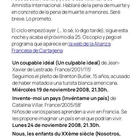
Amnistía Internacional. Hablaré de la pena de muerte y
en concreto de la pena de muerte a menores. Seré
breve. Lo prometo.
El ciclo empezó ayer (… lo sé, lo digo tarde), sigue esta
noche y acaba el próximo día 25. Os copio y pego el
programa que aparece en
la web de la Alianza
Francesa de Cartagena
:
Un coupable idéal (Un culpable ideal)
de Jean-
Xavier de Lestrade. France/2001/115’
Seguimos el pleito de Brenton Butler, 15 años, acusado
de haber matado a una turista blanca americana.
Miércoles 19 de noviembre 2008, 21.30h.
Invente-moi un pays (Invéntame un país)
de
Catalina Villar. France/2005/58’
Niños de varios países aprenden a vivir en Francia. Se
les propone imaginar un país en el que podrían vivir.
Lunes 24 de noviembre 2008, 21.30h.
Nous, les enfants du XXème siècle (Nosotros,