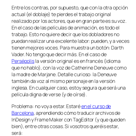
Entre los contras, por supuesto, que con la otra opción
actual (el doblaje) te pierdes el trabajo original
realizado por los actores, que en gran parte es su voz.
En el caso de las películas de animación, es
todo
el
trabajo. Esto no quiere decir que los dobladores no
puedan realizar una excelente labor: pueden, y a veces
tienen mejores voces. Para muestra un botón: Darth
Vader. No tengo que decir más. En el caso de
Persépolis
la versión original es en francés (idioma
que no hablo), con la voz de Catherine Deneuve como
la madre de Marjane. Detalle curioso: la Deneuve
también da voz al mismo personaje en la versión
inglesa. En cualquier caso, estoy segura que será una
película digna de verse (y de oírse).
Problema: no voy a estar. Estaré
en el curso de
Barcelona
, aprendiendo cómo traducir archivos de
InDesign y Frame Maker con TagEditor (y que queden
bien), entre otras cosas. Si vosotros queréis estar,
será: