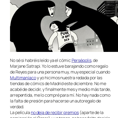
No sé si habréis leído ya el cómic
Persépolis
, de
Marjane Satrapi. Yo lo estuve barajando como regalo
de Reyes para una persona muy, muy especial cuando
Multimaníaco
y yo hicimos nuestra redada por las
tiendas de cómics de Madrid este diciembre. No me
acabé de decidir, y finalmente mes y medio más tarde,
arrepentida, me lo compré para mí. No hay nada como
la falta de presión para hacerse un autoregalo de
verdad.
La película
no deja de recibir premios
(aparte de la