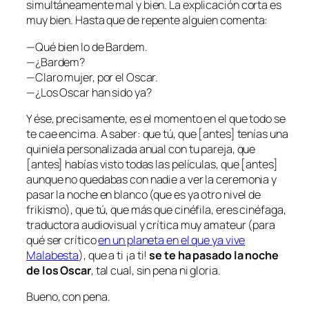
simultáneamente mal y bien. La explicación corta es
muy bien
. Hasta que de repente alguien comenta:
—Qué bien lo de Bardem.
—¿Bardem?
—Claro mujer, por el Oscar.
—¿Los Oscar han sido ya?
Y ése, precisamente, es el momento en el que todo se
te cae encima. A saber: que tú, que [antes] tenías una
quiniela personalizada anual con tu pareja, que
[antes] habías visto todas las películas, que [antes]
aunque no quedabas con nadie a ver la ceremonia y
pasar la noche en blanco (que es ya otro nivel de
frikismo), que tú, que más que cinéfila, eres cinéfaga,
traductora audiovisual y crítica muy amateur (para
qué ser crítico
en un planeta en el que ya vive
Malabesta
), que a ti ¡a ti!
se te ha pasado la noche
de los Oscar
, tal cual, sin pena ni gloria.
Bueno, con pena.