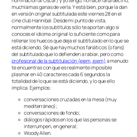
nominación al Óscar) y yo tengo, no hace falta decirlo,
muchísimas ganas de verla. Y está bien, porque la dan
en versión original subtitulada este viernes 28 en el
cine club Hannibal. Desde mi punto de vista,
normalmente los subtítulos sólo te aportan algo si
conoces el idioma original lo suficiente como para
rellenar
los huecos que deja el subtitulado en lo que se
está diciendo. Sé que hay muchos fanáticos (o fans)
del subtitulado que lo defienden a rabiar, pero como
profesional de la subtitulación (ejem, ejem)
a menudo
te encuentras con que es realmente imposible
plasmar en 40 caracteres cada 6 segundos la
totalidad de lo que se está diciendo, y lo que ello
implica. Ejemplos:
conversaciones cruzadas en la mesa (muy
mediterráneo);
conversaciones de fondo;
diálogos rápidos en los que las personas se
interrumpen, en general;
Woody Allen.