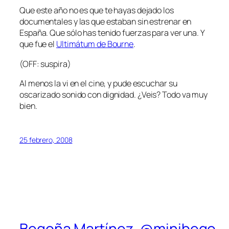
Que este año no es que te hayas dejado los
documentales y las que estaban sin estrenar en
España. Que sólo has tenido fuerzas para ver una. Y
que fue el
Ultimátum de Bourne
.
(OFF: suspira)
Al menos la vi en el cine, y pude escuchar su
oscarizado
sonido con dignidad. ¿Veis? Todo va muy
bien.
25 febrero, 2008
Begoña Martínez, @minibego