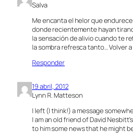
Salva
Me encanta el helor que endurece 
donde recientemente hayan tirando
la sensación de alivio cuando te r
la sombra refresca tanto… Volver a
Responder
19 abril, 2012
Lynn R. Matteson
I left (I think!) a message somewhe
I am an old friend of David Nesbitt
to him some news that he might be 