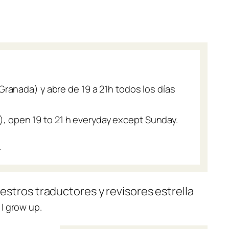
 Granada) y abre de 19 a 21h todos los días
ada), open 19 to 21 h everyday except Sunday.
.
estros traductores y revisores estrella
I grow up.