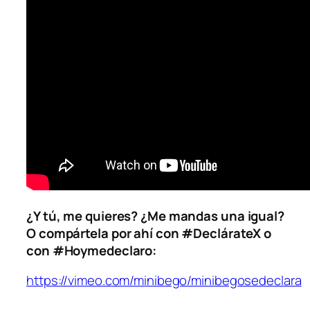
¿Y tú, me quieres? ¿Me mandas una igual?
O compártela por ahí con #DeclárateX o
con #Hoymedeclaro:
https://vimeo.com/minibego/minibegosedeclara