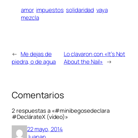
amor
impuestos
solidaridad
vaya
mezcla
←
Me dejas de
Lo clavaron con «It’s Not
piedra, o de agua
About the Nail»
→
Comentarios
2 respuestas a «#minibegosedeclara
#DeclárateX (vídeo)»
22 mayo, 2014
Juanan