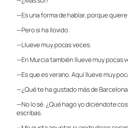
—¿Más sol?
—Es una forma de hablar, porque quiere 
—Pero si ha llovido.
—Llueve muy pocas veces.
—En Murcia también llueve muy pocas v
—Es que es verano. Aquí llueve muy poc
—¿Qué te ha gustado más de Barcelona
—No lo sé. ¿Qué hago yo diciéndote cosa
escribas.
—Me gusta apuntar cuando dices cosas 