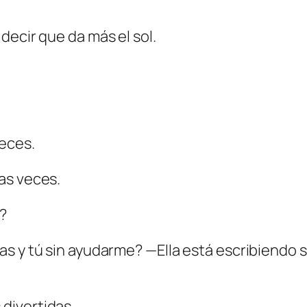
decir que da más el sol.
eces.
as veces.
?
s y tú sin ayudarme? —Ella está escribiendo su
divertidas.