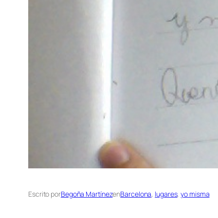
Escrito por
Begoña Martínez
en
Barcelona
, 
lugares
, 
yo misma