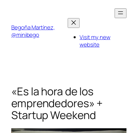
Saltar
al
contenido
Begoña Martínez,
@minibego
Visit my new
website
«Es la hora de los
emprendedores» +
Startup Weekend