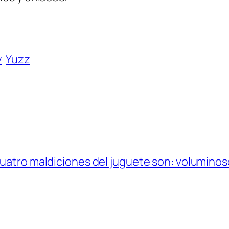
y
Yuzz
uatro maldiciones del juguete son: voluminoso