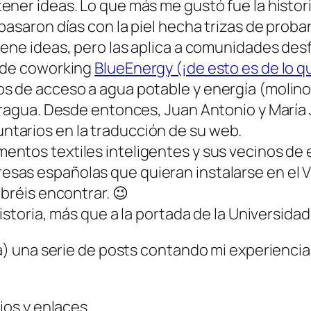
ener ideas. Lo que más me gustó fue la histor
asaron días con la piel hecha trizas de probar d
iene ideas, pero las aplica a comunidades des
s de coworking
BlueEnergy (¡de esto es de lo qu
s de acceso a agua potable y energía (molino
aragua. Desde entonces, Juan Antonio y María 
tarios en la traducción de su web.
mentos textiles
inteligentes
y sus vecinos de 
esas españolas que quieran instalarse en el Va
bréis encontrar. 😉
 historia, más que a la portada de la Universid
 una serie de posts contando mi experiencia 
os y enlaces.