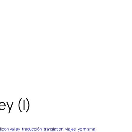
ey (I)
ilicon Valley
, 
traducción-translation
, 
viajes
, 
yo misma