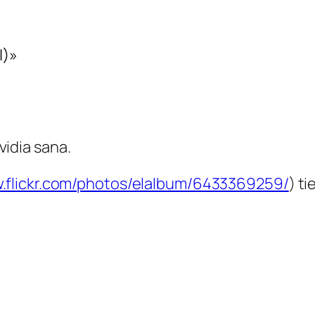
I)»
vidia sana.
w.flickr.com/photos/elalbum/6433369259/
) t