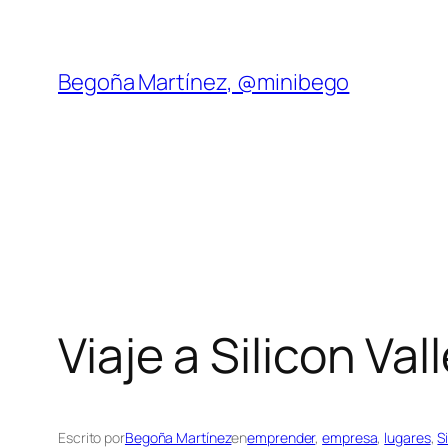
Saltar
al
contenido
Begoña Martínez, @minibego
Viaje a Silicon Vall
Escrito por
Begoña Martínez
en
emprender
, 
empresa
, 
lugares
, 
S