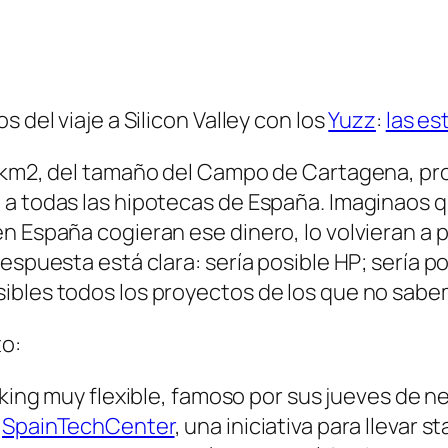
 del viaje a Silicon Valley con los
Yuzz
:
las es
60km2, del tamaño del Campo de Cartagena, pr
 a todas las hipotecas de España. Imaginaos 
 España cogieran ese dinero, lo volvieran a pe
espuesta está clara: sería posible HP; sería p
bles todos los proyectos de los que no sabem
to:
king muy flexible, famoso por sus jueves de n
l
SpainTechCenter
, una iniciativa para llevar s