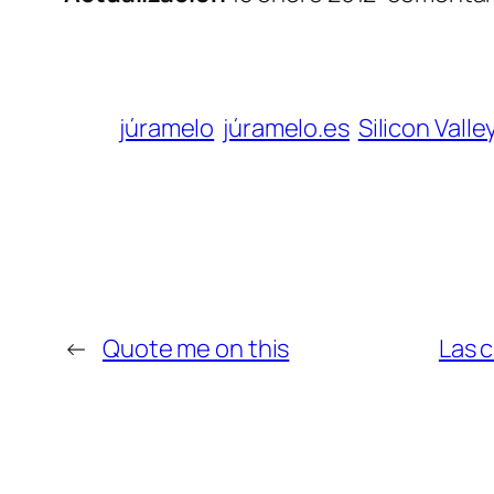
júramelo
júramelo.es
Silicon Valle
←
Quote me on this
Las c