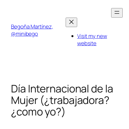
Saltar
al
contenido
Begoña Martínez,
@minibego
Visit my new
website
Día Internacional de la
Mujer (¿trabajadora?
¿como yo?)