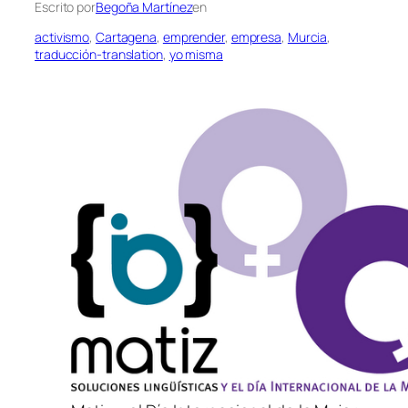
Escrito por
Begoña Martínez
en
activismo
, 
Cartagena
, 
emprender
, 
empresa
, 
Murcia
, 
traducción-translation
, 
yo misma