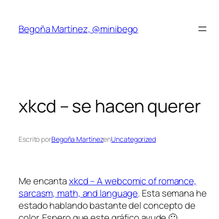
Saltar
al
Begoña Martínez, @minibego
contenido
xkcd – se hacen querer
Escrito por
Begoña Martínez
en
Uncategorized
Me encanta
xkcd – A webcomic of romance,
sarcasm, math, and language
. Esta semana he
estado hablando bastante del concepto de
color. Espero que este gráfico ayude 🙂