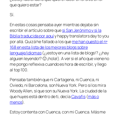
que quiero estar?
Sí.
En estas cosas pensaba ayer mientras dejaba sin
escribir el artículo sobre que
si San Jerónimo y si la
Biblia traducida por aquí
y
happy translators day to you
por allá. Quizá he fallado a los que
me han puesto el nº
168 en esta lista de los mejores blogs sobre
lenguaje/idiomas
(¿¡estoy en una lista de blogs!? ¿¡hay
alguien leyendo!? 🙂 ¡hola!). A ver si el año que viene no
me pongo reflexiva cuando es hora de escribir, y llego
al top 100.
Pensaba también que ni Cartagena, ni Cuenca, ni
Oviedo, ni Barcelona, son Nueva York. Pero si los mira
Woody Allen, sí que son su Nueva York. La ciudad de la
que huyes está dentro de ti, decía
Cavafis
(
más o
menos
).
Estoy contenta con Cuenca, con mi Cuenca. Más me