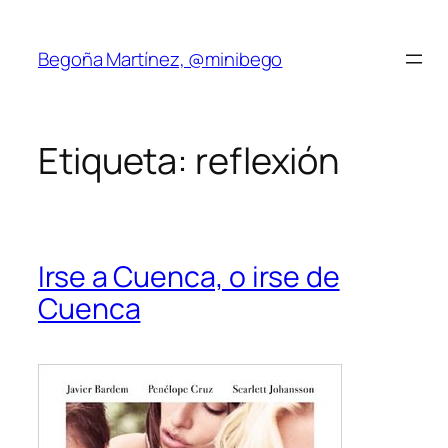
Saltar
al
Begoña Martínez, @minibego
contenido
Etiqueta:
reflexión
Irse a Cuenca, o irse de
Cuenca