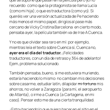
que se supone que pasan en la película pero yo no
recuerdo: como que la protagonista se llama Lucía
(como mi hija); o que es traductora (como yo). Si
queréis ver una versión actualizada de Pe haciendo
más menos el mismo papel, dirigíos al pase más
cercano de Vicky Cristina Barcelona: en cierto modo,
pensaba ayer, la película también va de
Irse A Cuenca
.
Y no es que olvidar sea raro en mí: por ejemplo,
mientras leía el texto sobre
Cuenca sí, Cuenca no,
ayer era el día del traductor.
¡Felicidades
traductores, con un día de retraso y 364 de adelanto!
Ejem, problema solucionado.
También pensaba, bueno, si me estuviera muriendo,
estaría haciendo lo mismo: no cambian mis decisiones
sobre casarme, estudiar latín, dilapidar
mi fortuna
mis
ahorros, no volver a Zaragoza (para mí, el aeropuerto
de Atlanta), o irme a Cuenca (a Cartagena, en mi
caso). Pensar esto me da una cierta tranquilidad.
¿Estoy haciendo lo que quiero hacer en el sitio en el