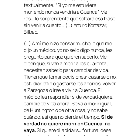
textualmente: “Si yo me estuviera
muriendo nunca vendría a Cuenca”. Me
resultó sorprendente que soltara esa frase
sin venir a cuento… (…) Arturo Kortázar,
Bilbao.
(…) A mí me hizo pensar mucho lo que me
dijo un médico: yo no se lo digo nunca, les
pregunto para qué quieren saberlo. Me
dicen que, si van a morir a los cuarenta,
necesitan saberlo para cambiar de vida.
Tienen que tomar decisiones: casarse o no,
estudiar latín o gastarse los ahorros, volver
a Zaragoza o irse a vivir a Cuenca. El
médico les respondía: si de verdad quiere,
cambie de vida ahora. Se va a morir igual,
de Huntington o de otra cosa, y no sabe
cuándo, así que no pierda el tiempo.
Si de
verdad no quiere morir en Cuenca, no
vaya.
Si quiere dilapidar su fortuna, dese