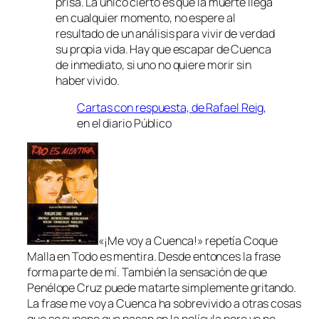
prisa. La único cierto es que la muerte llega
en cualquier momento, no espere al
resultado de un análisis para vivir de verdad
su propia vida. Hay que escapar de Cuenca
de inmediato, si uno no quiere morir sin
haber vivido.
Cartas con respuesta, de Rafael Reig
,
en el diario
Público
«¡Me voy a Cuenca!» repetía Coque
Malla en
Todo es mentira
. Desde entonces la frase
forma parte de mí. También la sensación de que
Penélope Cruz puede matarte simplemente gritando.
La frase
me voy a Cuenca
ha sobrevivido a otras cosas