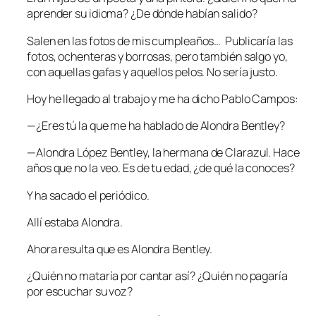
aprender su idioma? ¿De dónde habían salido?
Salen en las fotos de mis cumpleaños… Publicaría las
fotos, ochenteras y borrosas, pero también salgo yo,
con aquellas gafas y aquellos pelos. No sería justo.
Hoy he llegado al trabajo y me ha dicho Pablo Campos:
—¿Eres tú la que me ha hablado de Alondra Bentley?
—Alondra
López
Bentley, la hermana de Clarazul. Hace
años que no la veo. Es de tu edad, ¿de qué la conoces?
Y ha sacado el periódico.
Allí estaba Alondra.
Ahora resulta que es Alondra Bentley.
¿Quién no mataría por cantar así? ¿Quién no pagaría
por escuchar su voz?