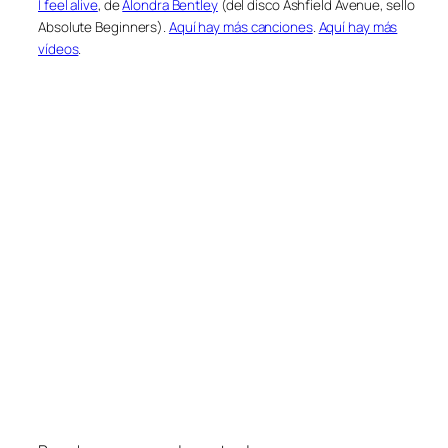
I feel alive
, de
Alondra Bentley
(del disco Ashfield Avenue, sello
Absolute Beginners).
Aquí hay más canciones
.
Aquí hay más
vídeos
.