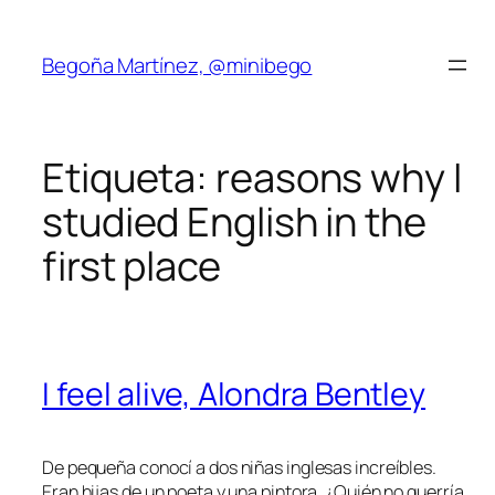
Saltar
al
Begoña Martínez, @minibego
contenido
Etiqueta:
reasons why I
studied English in the
first place
I feel alive, Alondra Bentley
De pequeña conocí a dos niñas inglesas increíbles.
Eran hijas de un poeta y una pintora. ¿Quién no querría