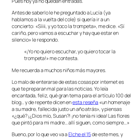
Pues hoy ya no quedan entradas.
Antes de saberlo le he preguntado a Lucía (ya
hablamos a la vuelta del cole) si quería ir a un
concierto: «Síiii, y yo toco la trompeta», me dice. «Sí
cariño, pero vamos a escuchar y hay que estar en
silencio» le respondo.
«¡Yo no quiero escuchar, yo quiero tocar la
trompeta!» me contesta.
Me recuerda a muchos niños más mayores.
Lo malo de enterarse de estas cosas por internet es
que te preparan mal para las noticias. Yo leía
encantada, feliz, qué gran tema para el artículo 100 del
blog… y de repente dicen en
esta reseña
«un homenaje
a su madre, fallecida justo un año atrás», y piensas
«¿qué? ¡¿Dios mío, Susan?! ¡no tenía ni idea! Las flores
que pintó para mi madre… allí siguen, como siempre…»
Bueno, por lo que veo va a
Elche el 15
de este mes, y