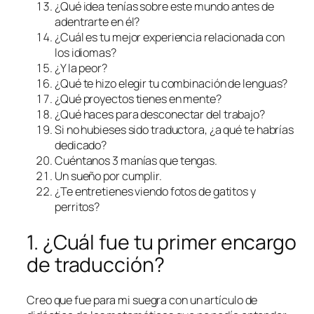
¿Qué idea tenías sobre este mundo antes de
adentrarte en él?
¿Cuál es tu mejor experiencia relacionada con
los idiomas?
¿Y la peor?
¿Qué te hizo elegir tu combinación de lenguas?
¿Qué proyectos tienes en mente?
¿Qué haces para desconectar del trabajo?
Si no hubieses sido traductora, ¿a qué te habrías
dedicado?
Cuéntanos 3
manías
que tengas.
Un sueño por cumplir.
¿Te entretienes viendo fotos de gatitos y
perritos?
1. ¿Cuál fue tu primer encargo
de traducción?
Creo que fue para mi suegra con un artículo de