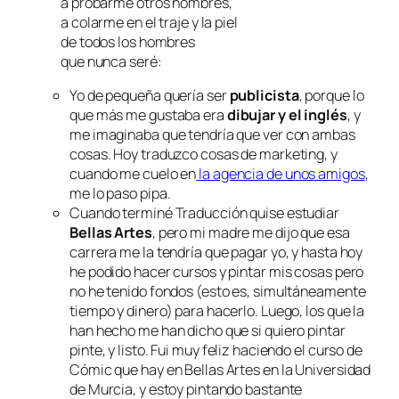
a probarme otros nombres,
a colarme en el traje y la piel
de todos los hombres
que nunca seré:
Yo de pequeña quería ser
publicista
, porque lo
que más me gustaba era
dibujar y el inglés
, y
me imaginaba que tendría que ver con ambas
cosas. Hoy traduzco cosas de marketing, y
cuando me cuelo en
la agencia de unos amigos
,
me lo paso pipa.
Cuando terminé Traducción quise estudiar
Bellas Artes
, pero mi madre me dijo que esa
carrera me la tendría que pagar yo, y hasta hoy
he podido hacer cursos y pintar mis cosas pero
no he tenido fondos (esto es, simultáneamente
tiempo y dinero) para hacerlo. Luego, los que la
han hecho me han dicho que si quiero pintar
pinte, y listo. Fui muy feliz haciendo el curso de
Cómic que hay en Bellas Artes en la Universidad
de Murcia, y estoy pintando bastante