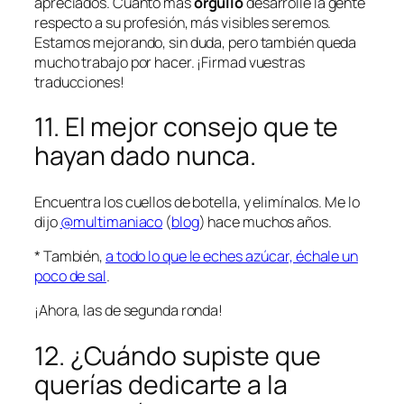
apreciados. Cuanto más
orgullo
desarrolle la gente
respecto a su profesión, más visibles seremos.
Estamos mejorando, sin duda, pero también queda
mucho trabajo por hacer. ¡Firmad vuestras
traducciones!
11. El mejor consejo que te
hayan dado nunca.
Encuentra los cuellos de botella, y elimínalos. Me lo
dijo
@multimaniaco
(
blog
) hace muchos años.
* También,
a todo lo que le eches azúcar, échale un
poco de sal
.
¡Ahora, las de segunda ronda!
12. ¿Cuándo supiste que
querías dedicarte a la