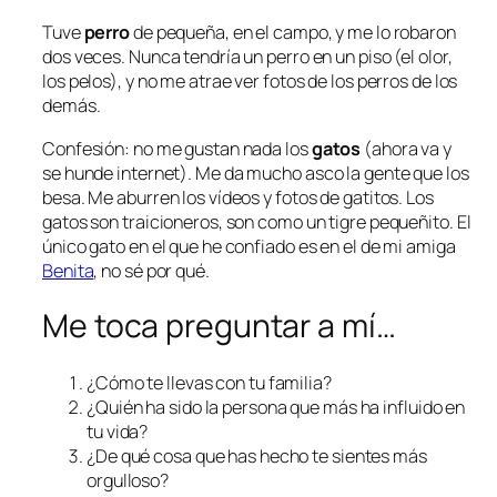
Tuve
perro
de pequeña, en el campo, y me lo robaron
dos veces. Nunca tendría un perro en un piso (el olor,
los pelos), y no me atrae ver fotos de los perros de los
demás.
Confesión: no me gustan nada los
gatos
(ahora va y
se hunde internet). Me da
mucho
asco la gente que los
besa. Me aburren los vídeos y fotos de gatitos. Los
gatos son traicioneros, son como un tigre pequeñito. El
único gato en el que he confiado es en el de mi amiga
Benita
, no sé por qué.
Me toca preguntar a mí…
¿Cómo te llevas con tu familia?
¿Quién ha sido la persona que más ha influido en
tu vida?
¿De qué cosa que has hecho te sientes más
orgulloso?