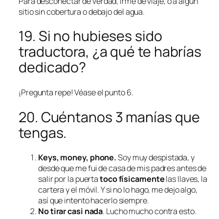
Para desconectar de verdad, irme de viaje, o a algún
sitio sin cobertura o debajo del agua.
19. Si no hubieses sido
traductora, ¿a qué te habrías
dedicado?
¡Pregunta repe! Véase el punto 6.
20. Cuéntanos
3 manías
que
tengas.
Keys, money, phone
.
Soy muy despistada, y
desde que me fui de casa de mis padres antes de
salir por la puerta
toco físicamente
las llaves, la
cartera y el móvil. Y si no lo hago, me dejo algo,
así que intento hacerlo siempre.
No tirar casi nada
. Lucho mucho contra esto.