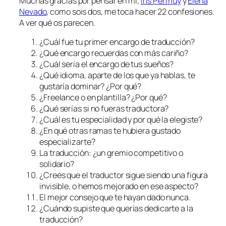
Muchas gracias por pensar en mí,
Iris Permuy
y
Elena
Nevado
, como sois dos, me toca hacer 22 confesiones.
A ver qué os parecen.
¿Cuál fue tu primer encargo de traducción?
¿Qué encargo recuerdas con más cariño?
¿Cuál sería el encargo de tus sueños?
¿Qué idioma, aparte de los que ya hablas, te
gustaría dominar? ¿Por qué?
¿
Freelance
o en plantilla? ¿Por qué?
¿Qué serías si no fueras traductora?
¿Cuál es tu especialidad y por qué la elegiste?
¿En qué otras ramas te hubiera gustado
especializarte?
La traducción: ¿un gremio competitivo o
solidario?
¿Crees que el traductor sigue siendo una figura
invisible, o hemos mejorado en ese aspecto?
El mejor consejo que te hayan dado nunca.
¿Cuándo supiste que querías dedicarte a la
traducción?