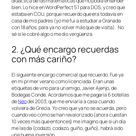
didáctica de las matemáticas que no podía entender
bien. Lo hice en WordPerfect 5.1 para DOS, y creo que
estaba en COU, porque recuerdo que era todavía en
casa de mis padres (yo me fui a estudiar a Granada
con 18 años, para ya no volver más que de visita). No
sé si le cobré algo o me dio vergüenza.
2. ¿Qué encargo recuerdas
con más cariño?
El siguiente encargo
comercial
que recuerdo. Fue ya
en mi primer verano como licenciada. Eran unas
etiquetas de vino para un amigo, Javier Ajenjo, de
Bodegas Conde. Acordamos que me pagaría 6 botellas
de
Neo
del 2003, que me enviaría a casa cuando
volviera de Grecia. Yo creo que ya no se acuerda, pero
cuando veo cómo se han revalorizado (ahora cuestan
10 veces más que entonces) me imagino que si un día
me las da (codazo, codazo, guiño, guiño), habrá sido
una buena inversión.