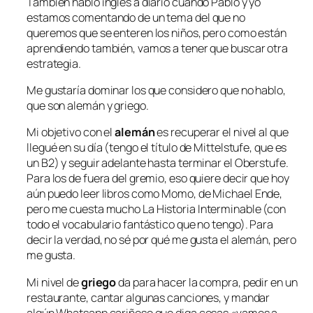
También hablo inglés a diario cuando Pablo y yo
estamos comentando de un tema del que no
queremos que se enteren los niños, pero como están
aprendiendo también, vamos a tener que buscar otra
estrategia.
Me gustaría dominar los que considero que no hablo,
que son alemán y griego.
Mi objetivo con el
alemán
es recuperar el nivel al que
llegué en su día (tengo el título de Mittelstufe, que es
un B2) y seguir adelante hasta terminar el Oberstufe.
Para los de fuera del gremio, eso quiere decir que hoy
aún puedo leer libros como
Momo
, de Michael Ende,
pero me cuesta mucho
La Historia Interminable
(con
todo el vocabulario fantástico que no tengo). Para
decir la verdad, no sé por qué me gusta el alemán, pero
me gusta.
Mi nivel de
griego
da para hacer la compra, pedir en un
restaurante, cantar algunas canciones, y mandar
algún Whatsapp cariñoso que diga cosas «vamos a