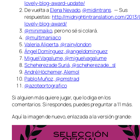
lovely-blog-award-update/
De vuelta a
Elena Nevado
,
@midintrans
. — Sus
respuestas:
http://midnightintranslation.com/2013
lovely-blog-award/
@minimaiko
, pero no sé si colará.
@multimaniaco
Valeria Aliperta, @rainylondon
Ángel Domínguez, @angeldominguez
Miguel Vagalume, @miguelvagalume
Scheherezade Suriá, @scheherezade_sl
André Höchemer, Alemol
Pablo Muñoz, @pmstrad
@azoteortografico
Si alguien más quiere jugar, que lo diga en los
comentarios. Si respondes, puedes preguntar a 11 más.
Aquí la imagen de nuevo, enlazada a la versión grande: