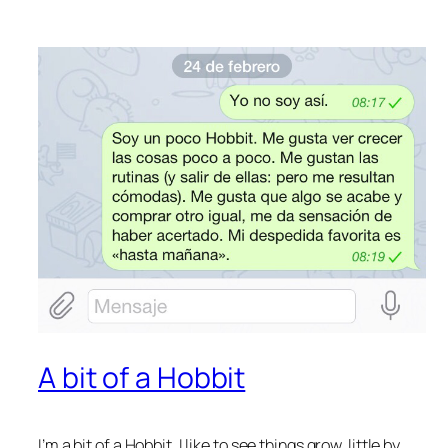
A bit of a Hobbit
I’m a bit of a Hobbit. I like to see things grow, little by