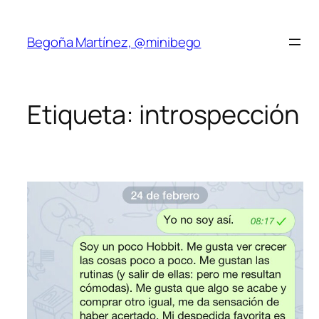
Saltar
al
Begoña Martínez, @minibego
contenido
Etiqueta:
introspección