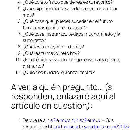
¿Qué objeto físico que tienes es tu favorito?
¿Qúe experiencia pasada te ha hecho cambiar
más?
¿Qué cosa que (puede) suceder en el futuro
tienes más ganas de que pase?
¿Qué cosa, hasta hoy, te daba mucho miedo y la
superaste?
¿Cuál es tu mayor miedo hoy?
¿Cuál es tu mayor reto hoy?
¿En qué piensas cuando algo te va mal y quieres
animarte?
¿Quién es tu ídolo, quién te inspira?
A ver, a quién pregunto… (si
responden, enlazaré aquí al
artículo en cuestión):
De vuelta a
Iris Permuy
,
@IriscPermuy
— Sus
respuestas:
http://traducarte.wordpress.com/2013/