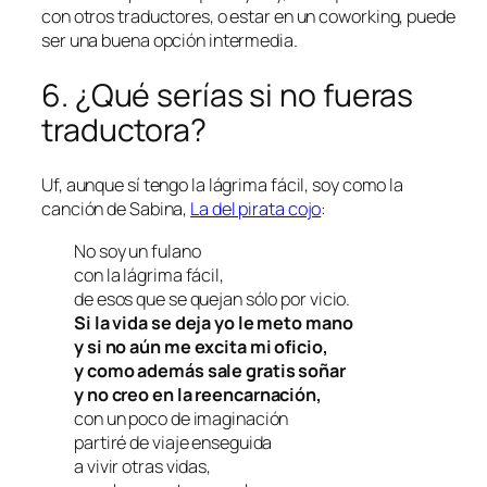
con otros traductores, o estar en un
coworking,
puede
ser una buena opción intermedia.
6. ¿Qué serías si no fueras
traductora?
Uf, aunque sí tengo la lágrima fácil, soy como la
canción de Sabina,
La del pirata cojo
:
No soy un fulano
con la lágrima fácil,
de esos que se quejan sólo por vicio.
Si la vida se deja yo le meto mano
y si no aún me excita mi oficio,
y como además sale gratis soñar
y no creo en la reencarnación,
con un poco de imaginación
partiré de viaje enseguida
a vivir otras vidas,