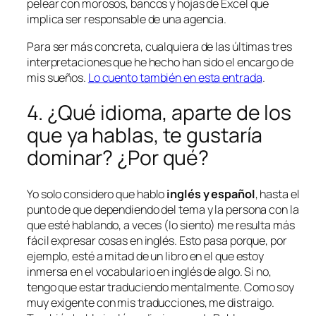
pelear con morosos, bancos y hojas de Excel que
implica ser responsable de una agencia.
Para ser más concreta, cualquiera de las últimas tres
interpretaciones que he hecho han sido el encargo de
mis sueños.
Lo cuento también en esta entrada
.
4. ¿Qué idioma, aparte de los
que ya hablas, te gustaría
dominar? ¿Por qué?
Yo solo considero que
hablo
inglés y español
, hasta el
punto de que dependiendo del tema y la persona con la
que esté hablando, a veces (lo siento) me resulta más
fácil expresar cosas en inglés. Esto pasa porque, por
ejemplo, esté a mitad de un libro en el que estoy
inmersa en el vocabulario en inglés de algo. Si no,
tengo que estar traduciendo mentalmente. Como soy
muy exigente con mis traducciones, me distraigo.