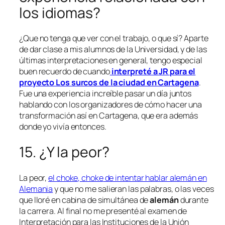
los idiomas?
¿Que no tenga que ver con el trabajo, o que sí? Aparte
de dar clase a mis alumnos de la Universidad, y de las
últimas interpretaciones en general, tengo especial
buen recuerdo de cuando
interpreté a JR para el
proyecto Los surcos de la ciudad en Cartagena
.
Fue una experiencia increíble pasar un día juntos
hablando con los organizadores de cómo hacer una
transformación así en Cartagena, que era además
donde yo vivía entonces.
15. ¿Y la peor?
La peor,
el
choke, choke
de intentar hablar alemán en
Alemania
y que no me salieran las palabras, o las veces
que lloré en cabina de simultánea de
alemán
durante
la carrera. Al final no me presenté al examen de
Interpretación para las Instituciones de la Unión