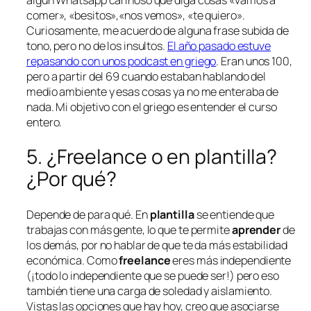
comer», «besitos»,«nos vemos», «te quiero».
Curiosamente, me acuerdo de alguna frase subida de
tono, pero no de los insultos.
El año pasado estuve
repasando con unos podcast en griego
. Eran unos 100,
pero a partir del 69 cuando estaban hablando del
medio ambiente y esas cosas ya no me enteraba de
nada. Mi objetivo con el griego es entender el curso
entero.
5. ¿
Freelance
o en plantilla?
¿Por qué?
Depende de para qué. En
plantilla
se entiende que
trabajas con más gente, lo que te permite
aprender
de
los demás, por no hablar de que te da más estabilidad
económica. Como
freelance
eres más independiente
(¡todo lo independiente que se puede ser!) pero eso
también tiene una carga de soledad y aislamiento.
Vistas las opciones que hay hoy, creo que asociarse