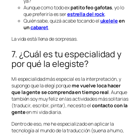
ya?
Aunque como todo ex
patito feo gafotas
, yo lo
que preferiría es ser
estrella del rock
.
Quién sabe, quizá acabe tocando el
ukelele
en
un
cabaret
.
La vida está llena de sorpresas.
7. ¿Cuál es tu especialidad y
por qué la elegiste?
Mi
especialidad más especial
es la interpretación, y
supongo que la elegí porque
me vuelve loca hacer
que la gente se comprenda en tiempo real
. Aunque
también soy muy feliz en las actividades más solitarias
(traducir, escribir, pintar), necesito el
contacto con la
gente
en mi vida diaria.
Dentro de eso, me he especializado en aplicar la
tecnología al mundo de la traducción (suena a humo,