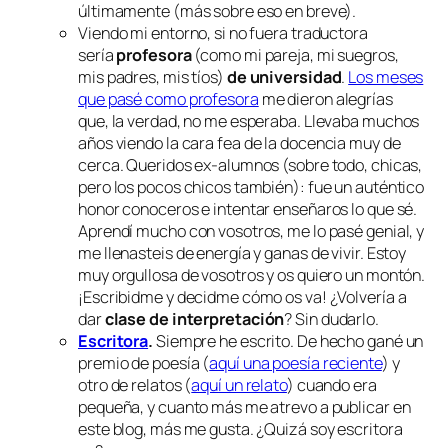
últimamente (más sobre eso en breve).
Viendo mi entorno, si no fuera traductora
sería
profesora
(como mi pareja, mi suegros,
mis padres, mis tíos)
de universidad
.
Los meses
que pasé como profesora
me dieron alegrías
que, la verdad, no me esperaba. Llevaba muchos
años viendo la
cara fea
de la docencia muy de
cerca. Queridos ex-alumnos (sobre todo, chicas,
pero los pocos chicos también): fue un auténtico
honor conoceros e intentar enseñaros lo que sé.
Aprendí mucho con vosotros, me lo pasé genial, y
me llenasteis de energía y ganas de vivir. Estoy
muy orgullosa de vosotros y os quiero un montón.
¡Escribidme y decidme cómo os va! ¿Volvería a
dar
clase de interpretación
? Sin dudarlo.
Escritora
.
Siempre he escrito. De hecho gané un
premio de poesía (
aquí una poesía reciente
) y
otro de relatos (
aquí un relato
) cuando era
pequeña, y cuanto más me atrevo a publicar en
este blog, más me gusta. ¿Quizá soy escritora