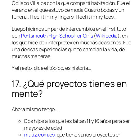
Collado Villalba con la que compartí habitación. Fue el
verano en el que estuvo de moda Cuatro bodas y un
funeral.
I feel it in my fingers, I feel it in my toes…
Luego hicimos un par de intercambios en el instituto
con
Portsmouth High School for Girls
(
Wikipedia
), en
los que hice de «intérprete» en muchas ocasiones. Fue
una de esas experiencias que te cambian la vida, de
muchas maneras.
Y el resto, dice el tópico, es historia…
17. ¿Qué proyectos tienes en
mente?
Ahora mismo tengo…
Dos hijos a los que les faltan 11 y 16 años para ser
mayores de edad
matiz.com.es
, que tiene varios proyectos en