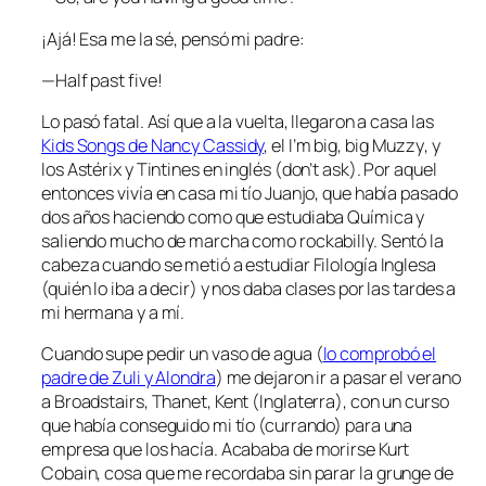
¡Ajá! Esa me la sé
, pensó mi padre:
—Half past five!
Lo pasó fatal. Así que a la vuelta, llegaron a casa las
Kids Songs
de Nancy Cassidy
, el
I’m big, big Muzzy
, y
los Astérix y
Tintines
en inglés (
don’t ask
). Por aquel
entonces vivía en casa mi tío Juanjo, que había pasado
dos años haciendo como que estudiaba Química y
saliendo mucho de marcha como rockabilly. Sentó la
cabeza cuando se metió a estudiar Filología Inglesa
(quién lo iba a decir) y nos daba clases por las tardes a
mi hermana y a mí.
Cuando supe pedir un vaso de agua (
lo comprobó el
padre de Zuli y Alondra
) me dejaron ir a pasar el verano
a
Broadstairs, Thanet, Kent
(Inglaterra), con un curso
que había conseguido mi tío (currando) para una
empresa que los hacía. Acababa de morirse Kurt
Cobain, cosa que me recordaba sin parar la
grunge
de