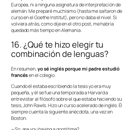
Europea, ni a ninguna asignatura de interpretación de
alemán. Me preparé muchísimo (hasta me saltaron de
curso en el Goethe Institut), pero no daba el nivel. Si
volviera atrás, como dije en el otro post, me habría
quedado más tiempo en Alemania.
16. ¿Qué te hizo elegir tu
combinación de lenguas?
En resumen,
yo sé inglés porque mi padre estudió
francés
en el colegio.
Cuando él estaba escribiendo la tesis yo era muy
pequeña, y él se fue una temporada a Harvard a
entrevistar al filósofo sobre el que estaba haciendo su
tesis, John Rawls. Hizo un curso acelerado de inglés. Él
siempre cuenta la siguiente anécdota, una vez en
Boston:
—So, are you having a good time?