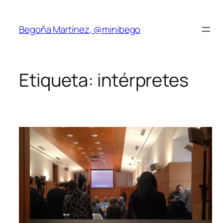
Saltar
al
Begoña Martínez, @minibego
contenido
Etiqueta:
intérpretes