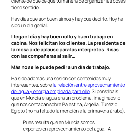
cliente de que de que tu manera de organizar las cosas
tiene sentido…
Hay días que son buenísimos y hay que decirlo. Hoy ha
sido un día genial.
Llega el día y hay buen rollo y buen trabajo en
cabina. Nos felicitan los clientes. La presidenta de
la mesa pide aplauso para las intérpretes. Risas
con las compañeras al salir…
Más no se le puede pedir a un día de trabajo.
Ha sido además una sesión con contenidos muy
interesantes, sobre
la relación entre aprovechamiento
del agua y energía empleada para ello
. Si pensábais
que en Murcia el agua era un problema, imaginaos lo
que nos contaban sobre Palestina, Argelia, Túnez o
Egipto (no ha faltado la mención a la primavera árabe).
Pues resulta que en Murcia somos
expertos en aprovechamiento del agua. ¡A