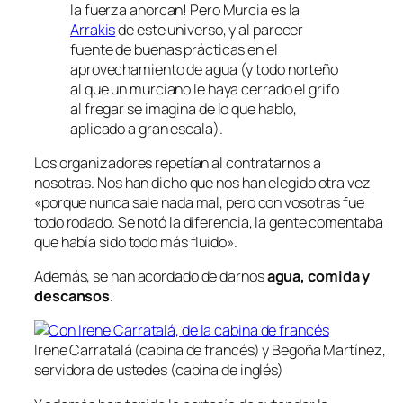
la fuerza ahorcan! Pero Murcia es la
Arrakis
de este universo, y al parecer
fuente de buenas prácticas en el
aprovechamiento de agua (y todo norteño
al que un murciano le haya cerrado el grifo
al fregar se imagina de lo que hablo,
aplicado a gran escala).
Los organizadores repetían al contratarnos a
nosotras. Nos han dicho que nos han elegido otra vez
«porque nunca sale nada mal, pero con vosotras fue
todo rodado. Se notó la diferencia, la gente comentaba
que había sido todo más fluido».
Además, se han acordado de darnos
agua, comida y
descansos
.
Irene Carratalá (cabina de francés) y Begoña Martínez,
servidora de ustedes (cabina de inglés)