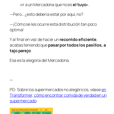
«ir a un Mercadona que no es
el tuyo
».
—Pero… ¿esto debería estar por aquí, no?
—¡Cómo se les ocurre esta distribución tan poco
óptima!
Y al final en vez de hacer un
recorrido eficiente
,
acabas teniendo que
pasar por todos los pasillos, a
tajo parejo
.
Esa es la alegoría del Mercadona.
—
PD: Sobre los supermercados no alegóricos, véase
en
Transformer, cómo encontrar comida de verdad en un
supermercado
: