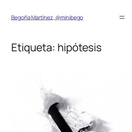
Saltar
al
Begoña Martínez, @minibego
contenido
Etiqueta:
hipótesis