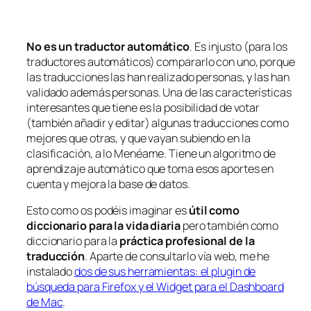
No es un traductor automático
. Es injusto (para los
traductores automáticos) compararlo con uno, porque
las traducciones las han realizado personas, y las han
validado además personas. Una de las características
interesantes que tiene es la posibilidad de votar
(también añadir y editar) algunas traducciones como
mejores que otras, y que vayan subiendo en la
clasificación, a lo Menéame. Tiene un algoritmo de
aprendizaje automático que toma esos aportes en
cuenta y mejora la base de datos.
Esto como os podéis imaginar es
útil como
diccionario para la vida diaria
pero también como
diccionario para la
práctica profesional de la
traducción
. Aparte de consultarlo vía web, me he
instalado
dos de sus herramientas: el plugin de
búsqueda para Firefox y el Widget para el Dashboard
de Mac
.