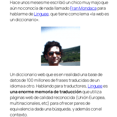
Hace unos meses me escribió un chico muy majo que
aún no conocía de nada llamado
Fran Mondaca
para
hablarme de
Linguee
, que tiene como lema «la web es
un diccionario».
Un diccionario web que es en realidad una base de
datos de 100 millones de frases traducidas de un
idioma a otro. Hablando para traductores,
Linguee
es
una enorme memoria de traducción
que utiliza
páginas web de calidad
reconocida
(Unión Europea,
multinacionales, etc) para ofrecer pares de
equivalencia dada una búsqueda, y además con el
contexto.