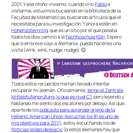
2001. Y ese otoño-invierno, cuando vino
Pablo
a
visitarme, estuvimos buceando en la biblioteca de la
Facultad de Matemáticas, buscando artículos que él
necesitaba para su investigación. Y ahora están en
Hohenzollernring
, que es un sitio por el que pasaba
todos los días camino a la
Fachhoschule Köln
. Espero
que si en breve viajo a Alemania, pueda hacerles una
visita (wink, wink, nudge, nudge). 😉
Todos estos recuerdos me han llevado intentar
recuperar mi alemán. Oficialmente,
tengo el Zentrale
Mittelstufenprüfung, lo que es nivel C1
, pero leyendo y
hablando me siento dos escalones por debajo. Así que,
aparte de los
podcasts
para aprender griego de la
Hellenic American Union (escuchar los 81 es uno de
mis objetivos para 2011)
, estoy escuchando los de
Noticias leídas despacio
(a estos alemanes hay que