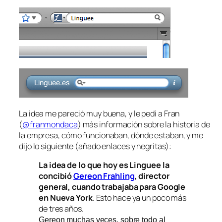
La idea me pareció muy buena, y le pedí a Fran
(
@franmondaca
) más información sobre la historia de
la empresa, cómo funcionaban, dónde estaban, y me
dijo lo siguiente (añado enlaces y negritas):
La idea de lo que hoy es Linguee la
concibió
Gereon Frahling
, director
general, cuando trabajaba para Google
en Nueva York
. Esto hace ya un poco más
de tres años.
Gereon muchas veces, sobre todo al