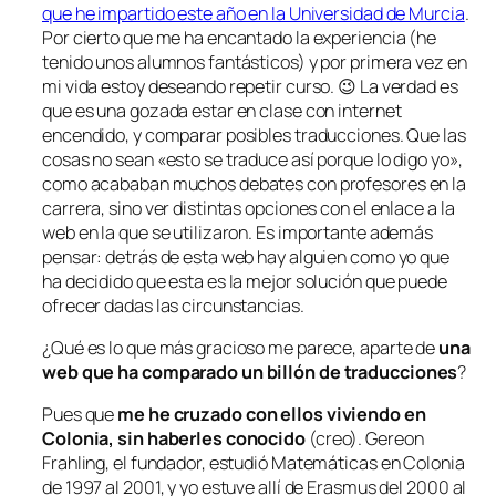
que he impartido este año en la Universidad de Murcia
.
Por cierto que me ha encantado la experiencia (he
tenido unos alumnos fantásticos) y por primera vez en
mi vida estoy deseando repetir curso. 😉 La verdad es
que es una gozada estar en clase con internet
encendido, y comparar posibles traducciones. Que las
cosas no sean «esto se traduce así porque lo digo yo»,
como acababan muchos debates con profesores en la
carrera, sino ver distintas opciones con el enlace a la
web en la que se utilizaron. Es importante además
pensar: detrás de esta web hay alguien como yo que
ha decidido que esta es la mejor solución que puede
ofrecer dadas las circunstancias.
¿Qué es lo que más gracioso me parece, aparte de
una
web que ha comparado un billón de traducciones
?
Pues que
me he cruzado con ellos viviendo en
Colonia, sin haberles conocido
(creo). Gereon
Frahling, el fundador, estudió Matemáticas en Colonia
de 1997 al 2001, y yo estuve allí de Erasmus del 2000 al