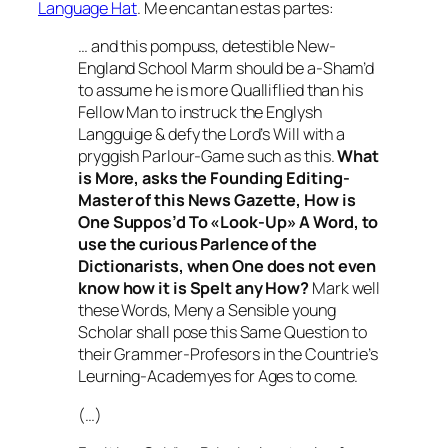
Language Hat
. Me encantan estas partes:
… and this pompuss, detestible New-
England School Marm should be a-Sham’d
to assume he is more Qualliflied than his
Fellow Man to instruck the Englysh
Langguige & defy the Lord’s Will with a
pryggish Parlour-Game such as this.
What
is More, asks the Founding Editing-
Master of this News Gazette, How is
One Suppos’d To «Look-Up» A Word, to
use the curious Parlence of the
Dictionarists, when One does not even
know how it is Spelt any How?
Mark well
these Words, Meny a Sensible young
Scholar shall pose this Same Question to
their Grammer-Profesors in the Countrie’s
Leurning-Academyes for Ages to come.
(…)