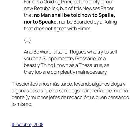
For it is a Guiding Principel, not only of our
new Repubblick, but of this Newses Paper,
that
no Man shall be told how to Spelle,
nor to Speake,
nor be Bounded by a Ruling
that does not Agree with Himm.
(…)
And Be Ware, also, of Rogues who try to sell
you on a Suppelment’ry Glossarie, or a
beastly Thing known as a Thesaurus, as
they too are compleatly malnecessary.
Trescientos años más tarde, leyendo algunos blogs y
algunas cosas que no son blogs, parecería que mucha
gente (y muchos jefes de redacción) siguen pensando
lo mismo.
15 octubre, 2008