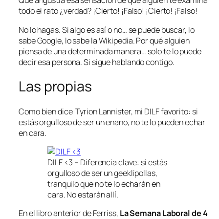
Qué angustia esa sensación de que alguien te examina
todo el rato ¿verdad? ¡Cierto! ¡Falso! ¡Cierto! ¡Falso!
No lo hagas. Si algo es así o no… se puede buscar, lo
sabe Google, lo sabe la Wikipedia. Por qué alguien
piensa de una determinada manera… solo te lo puede
decir esa persona. Si sigue hablando contigo.
Las propias
Como bien dice Tyrion Lannister, mi DILF favorito: si
estás orgulloso de ser un enano, no te lo pueden echar
en cara.
DILF <3 – Diferencia clave: si estás
orgulloso de ser un
geeklipollas
,
tranquilo que no te lo echarán en
cara. No estarán allí.
En el libro anterior de Ferriss,
La Semana Laboral de 4