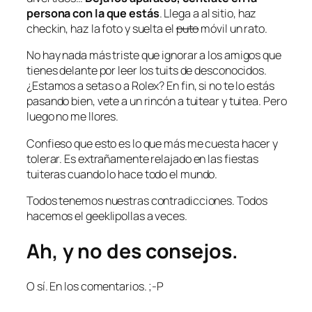
persona con la que estás
. Llega a al sitio, haz
checkin, haz la foto y suelta el
puto
móvil un rato.
No hay nada más triste que ignorar a los amigos que
tienes delante por leer los tuits de desconocidos.
¿Estamos a setas o a Rolex? En fin, si no te lo estás
pasando bien, vete a un rincón a tuitear y tuitea. Pero
luego no me llores.
Confieso que esto es lo que más me cuesta hacer y
tolerar. Es extrañamente relajado en las fiestas
tuiteras cuando lo hace
todo
el mundo.
Todos tenemos nuestras contradicciones. Todos
hacemos el
geeklipollas
a veces.
Ah, y no des consejos.
O sí. En los comentarios. ;-P