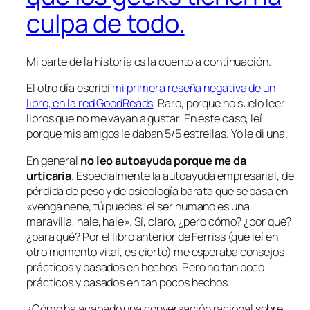
culpa de todo.
Mi parte de la historia os la cuento a continuación.
El otro día escribí
mi primera reseña negativa de un
libro, en la red GoodReads
. Raro, porque no suelo leer
libros que no me vayan a gustar. En este caso, leí
porque mis amigos le daban 5/5 estrellas. Yo le di una.
En general
no leo autoayuda porque me da
urticaria
. Especialmente la autoayuda empresarial, de
pérdida de peso y de psicología barata que se basa en
«venga nene, tú puedes, el ser humano es una
maravilla, hale, hale». Sí, claro, ¿pero cómo? ¿por qué?
¿para qué? Por el libro anterior de Ferriss (que leí en
otro momento vital, es cierto) me esperaba consejos
prácticos y basados en hechos. Pero no tan poco
prácticos y basados en tan pocos hechos.
¿Cómo ha acabado una conversación racional sobre