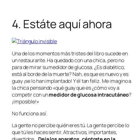
4. Estáte aquí ahora
Una de los momentos más tristes del libro sucede en
un restaurante. Ha quedado con una chica, pero no
para de mirar su medidor de glucosa. ¿Es diabético,
está al borde de la muerte? Nah, es que es nuevo y es
guay ¡se lo han implantado! Y él tan feliz. Me imagino a
la chica pensando
«qué guay que es ¿cómo voy a
competir con un
medidor de glucosa
intracutáneo
?
¡imposible!»
No funciona así.
La gente no percibe quién eres tú. La gente percibe lo
que tú les haces sentir. Atractivos, importantes,
divertidos…
Deja los aparatos, céntrate en la