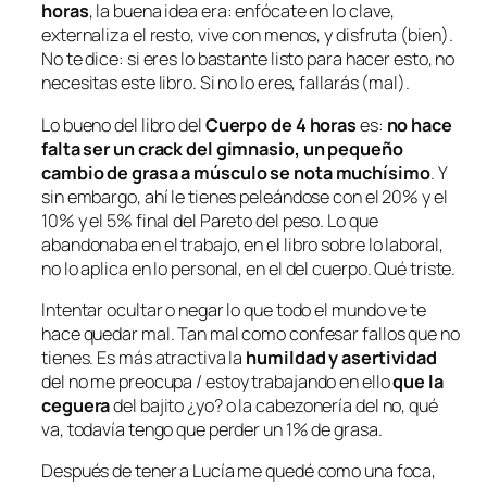
horas
, la buena idea era: enfócate en lo clave,
externaliza el resto, vive con menos, y disfruta (
bien
).
No te dice: si eres lo bastante listo para hacer esto, no
necesitas este libro. Si no lo eres, fallarás (
mal
).
Lo bueno del libro del
Cuerpo de 4 horas
es:
no hace
falta ser un crack del gimnasio, un pequeño
cambio de grasa a músculo se nota muchísimo
. Y
sin embargo, ahí le tienes peleándose con el 20% y el
10% y el 5% final del Pareto del peso. Lo que
abandonaba en el
trabajo
, en el libro sobre lo laboral,
no lo aplica en
lo personal,
en el del cuerpo. Qué triste.
Intentar ocultar o negar lo que todo el mundo ve te
hace quedar mal. Tan mal como confesar fallos que no
tienes. Es más atractiva la
humildad y asertividad
del
no me preocupa / estoy trabajando en ello
que la
ceguera
del
bajito ¿yo?
o la cabezonería del
no, qué
va, todavía tengo que perder un 1% de grasa
.
Después de tener a Lucía me quedé como una foca,