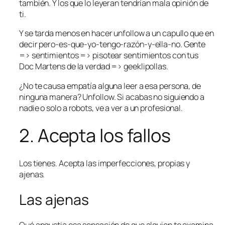
también. Y los que lo leyeran tendrían mala opinión de
ti.
Y se tarda menos en hacer unfollow a un capullo que en
decir
pero-es-que-yo-tengo-razón-y-ella-no
. Gente
=> sentimientos => pisotear sentimientos con tus
Doc Martens de la verdad => geeklipollas.
¿No te causa empatía alguna leer a esa persona, de
ninguna manera? Unfollow. Si acabas no siguiendo a
nadie o solo a robots, ve a ver a un profesional.
2. Acepta los fallos
Los tienes. Acepta las imperfecciones, propias y
ajenas.
Las ajenas