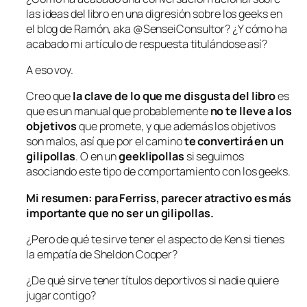
las ideas del libro en una digresión sobre los
geeks
en
el blog de Ramón, aka @SenseiConsultor? ¿Y cómo ha
acabado mi artículo de respuesta titulándose así?
A eso voy.
Creo que
la clave de lo que me disgusta del libro
es
que es un manual que probablemente
no te lleve a los
objetivos
que promete, y que además los objetivos
son malos, así que por el camino
te convertirá en un
gilipollas
. O en un
geeklipollas
si seguimos
asociando este tipo de comportamiento con los geeks.
Mi resumen: para Ferriss,
parecer atractivo
es más
importante que
no ser un gilipollas
.
¿Pero de qué te sirve tener el aspecto de Ken si tienes
la empatía de Sheldon Cooper?
¿De qué sirve tener títulos deportivos si nadie quiere
jugar contigo?