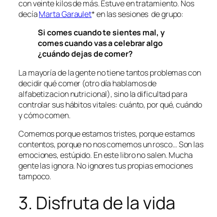
con veinte kilos de más. Estuve en tratamiento. Nos
decía
Marta Garaulet
* en las sesiones de grupo:
Si comes cuando te sientes mal, y
comes cuando vas a celebrar algo
¿cuándo dejas de comer?
La mayoría de la gente no tiene tantos problemas con
decidir
qué
comer (otro día hablamos de
alfabetizacion nutricional), sino la dificultad para
controlar sus hábitos vitales:
cuánto, por qué, cuándo
y cómo comen.
Comemos porque estamos tristes, porque estamos
contentos, porque no nos comemos un rosco… Son las
emociones, estúpido. En este libro no salen. Mucha
gente las ignora. No ignores tus propias emociones
tampoco.
3. Disfruta de la vida