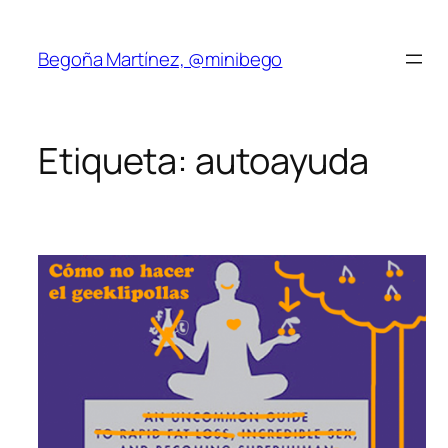
Saltar
al
Begoña Martínez, @minibego
contenido
Etiqueta:
autoayuda