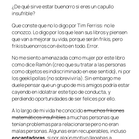
¿De qué sirve estar buenorro si eres un capullo
insufrible?
Que conste que no lo digo por Tim Ferriss: no le
conozco. Lo digo por los que lean sus libros y piensen
que van a mejorar su vida, porque serán frikis, pero
frikis
buenorros
con éxito en todo
. Error.
No me siento amenazada como mujer por este libro
como dice Ramón (creo que su tratar a las personas
como objetos es indiscriminado en ese sentido), ni por
los geeklipollas (no sobreviviría). Sin embargo me
duele pensar que un grupo de mis amigos podría estar
cayendo en idolatrar este tipo de conducta, y
perdiendo oportunidades de ser felices por ello.
A lo largo de mi vida he conocido
a muchos frikones
matemáticos insufribles
a muchas personas que
tenían problemas para relacionarse pero no eran
malas personas
. Algunas eran
recuperables,
incluso
encantadoras
, si por algún motivo llegabas a