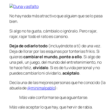
No hay nada más atractivo que alguien que se lo pasa
bien.
Si algo no te gusta, cámbialo o ignóralo. Pero rajar,
rajar, rajar todo el rato es cansino.
Deja de odiarlo todo
(incluyéndote a ti) de una vez.
Deja de llorar por las esquinas por tonterías frikis. Si
quieres
cambiar el mundo, ponte a ello
. Si algo de
una peli, un juego, del mundo del entretenimiento, no
te hace feliz,
olvídalo
. Si es de tu vida personal y no
puedes cambiarlo ni olvidarlo,
acéptalo
.
Decía una de las mejores personas que he conocido (la
abuela de
@minimalpablo
):
Más vale conformarse que aguantarse.
Más vale aceptar lo que hay, que hervir de rabia.