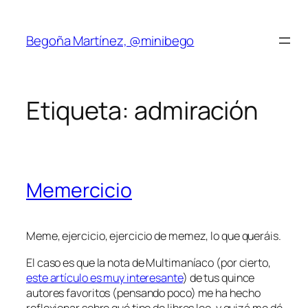
Saltar
al
Begoña Martínez, @minibego
contenido
Etiqueta:
admiración
Memercicio
Meme, ejercicio, ejercicio de memez, lo que queráis.
El caso es que la nota de Multimaníaco (por cierto,
este artículo es muy interesante
) de tus quince
autores favoritos (pensando poco) me ha hecho
reflexionar sobre qué tipo de libros leo, y quizá me dé