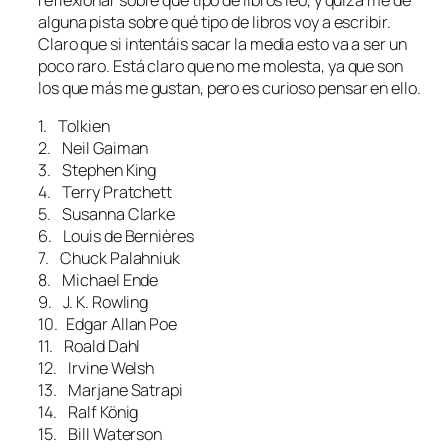
alguna pista sobre qué tipo de libros voy a escribir.
Claro que si intentáis sacar la media esto va a ser un
poco raro. Está claro que no me molesta, ya que son
los que más me gustan, pero es curioso pensar en ello.
1. Tolkien
2. Neil Gaiman
3. Stephen King
4. Terry Pratchett
5. Susanna Clarke
6. Louis de Bernières
7. Chuck Palahniuk
8. Michael Ende
9. J. K. Rowling
10. Edgar Allan Poe
11. Roald Dahl
12. Irvine Welsh
13. Marjane Satrapi
14. Ralf König
15. Bill Waterson