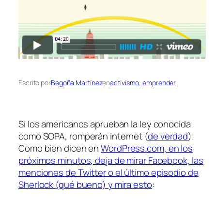
Escrito por
Begoña Martínez
en
activismo
, 
emprender
Si los americanos aprueban la ley conocida
como SOPA, romperán internet (
de verdad
).
Como bien dicen en
WordPress.com, en los
próximos minutos, deja de mirar Facebook, las
menciones de Twitter o el último episodio de
Sherlock (qué bueno) y mira esto
: