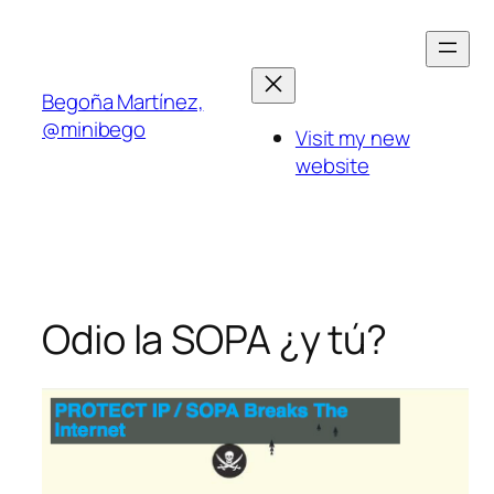
Saltar
al
contenido
Begoña Martínez,
@minibego
Visit my new
website
Odio la SOPA ¿y tú?