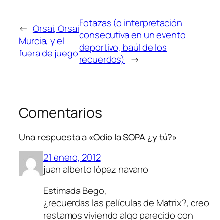
Fotazas (o interpretación
←
Orsai, Orsai
consecutiva en un evento
Murcia, y el
deportivo, baúl de los
fuera de juego
recuerdos)
→
Comentarios
Una respuesta a «Odio la SOPA ¿y tú?»
21 enero, 2012
juan alberto lópez navarro
Estimada Bego,
¿recuerdas las películas de Matrix?, creo
restamos viviendo algo parecido con