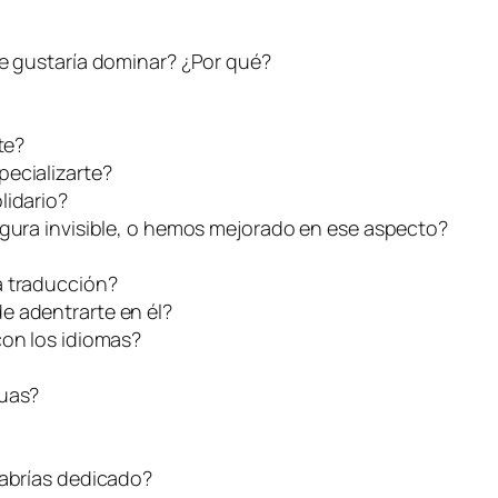
te gustaría dominar? ¿Por qué?
te?
pecializarte?
lidario?
igura invisible, o hemos mejorado en ese aspecto?
a traducción?
e adentrarte en él?
con los idiomas?
guas?
habrías dedicado?