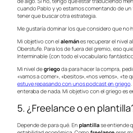
de algo. Si no, tengo que estar traduciendo me
cuando Pablo y yo estamos comentando de un t
tener que buscar otra estrategia.
Me gustaría dominar los que considero que no h
Mi objetivo con el
alemán
es recuperar el nivel a
Oberstufe. Para los de fuera del gremio, eso qu
Interminable
(con todo el vocabulario fantástico
Mi nivel de
griego
da para hacer la compra, ped
«vamos a comer», «besitos»,«nos vemos», «te qu
estuve repasando con unos podcast en griego
enteraba de nada. Mi objetivo con el griego es e
5. ¿
Freelance
o en plantill
Depende de para qué. En
plantilla
se entiende q
estabilidad económica. Como
freelance
eres má