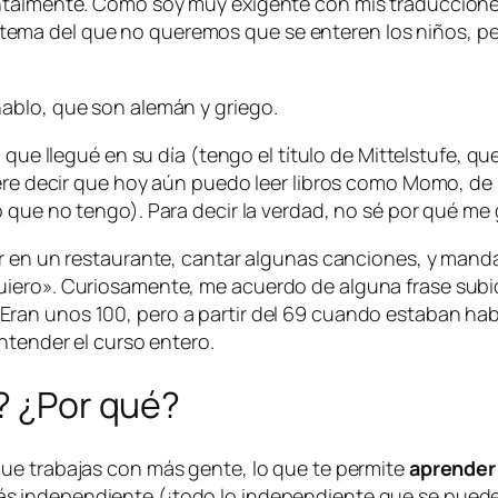
ntalmente. Como soy muy exigente con mis traducciones,
ema del que no queremos que se enteren los niños, p
ablo, que son alemán y griego.
l que llegué en su día (tengo el título de Mittelstufe, q
iere decir que hoy aún puedo leer libros como
Momo
, d
 que no tengo). Para decir la verdad, no sé por qué me
ir en un restaurante, cantar algunas canciones, y man
iero». Curiosamente, me acuerdo de alguna frase subid
. Eran unos 100, pero a partir del 69 cuando estaban h
ntender el curso entero.
a? ¿Por qué?
ue trabajas con más gente, lo que te permite
aprender
s independiente (¡todo lo independiente que se puede 