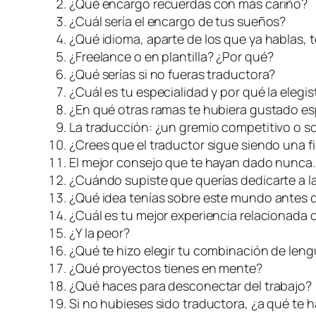
¿Qué encargo recuerdas con más cariño?
¿Cuál sería el encargo de tus sueños?
¿Qué idioma, aparte de los que ya hablas, 
¿
Freelance
o en plantilla? ¿Por qué?
¿Qué serías si no fueras traductora?
¿Cuál es tu especialidad y por qué la elegis
¿En qué otras ramas te hubiera gustado es
La traducción: ¿un gremio competitivo o so
¿Crees que el traductor sigue siendo una f
El mejor consejo que te hayan dado nunca.
¿Cuándo supiste que querías dedicarte a l
¿Qué idea tenías sobre este mundo antes d
¿Cuál es tu mejor experiencia relacionada 
¿Y la peor?
¿Qué te hizo elegir tu combinación de len
¿Qué proyectos tienes en mente?
¿Qué haces para desconectar del trabajo?
Si no hubieses sido traductora, ¿a qué te 