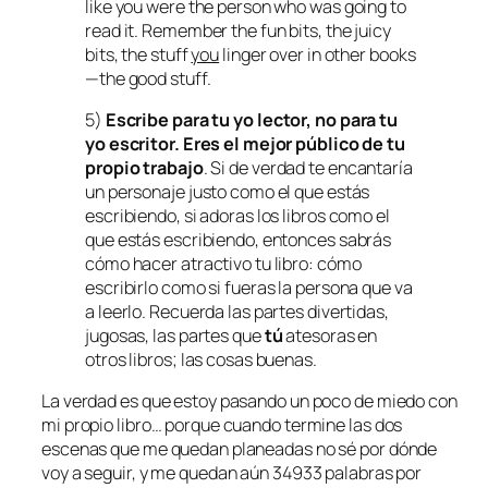
like you were the person who was going to
read it. Remember the fun bits, the juicy
bits, the stuff
you
linger over in other books
—the good stuff.
5)
Escribe para tu yo lector, no para tu
yo escritor. Eres el mejor público de tu
propio trabajo
. Si de verdad te encantaría
un personaje justo como el que estás
escribiendo, si adoras los libros como el
que estás escribiendo, entonces sabrás
cómo hacer atractivo tu libro: cómo
escribirlo como si fueras la persona que va
a leerlo. Recuerda las partes divertidas,
jugosas, las partes que
tú
atesoras en
otros libros; las cosas buenas.
La verdad es que estoy pasando un poco de miedo con
mi propio libro… porque cuando termine las dos
escenas que me quedan planeadas no sé por dónde
voy a seguir, y me quedan aún 34933 palabras por