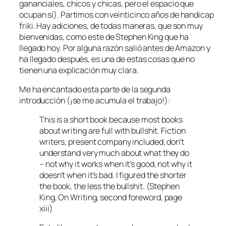
gananciales, chicos y chicas, pero el espacio que
ocupan sí). Partimos con veinticinco años de
handicap
friki. Hay adiciones, de todas maneras, que son muy
bienvenidas, como este de Stephen King que ha
llegado hoy. Por alguna razón salió antes de Amazon y
ha llegado después, es una de estas cosas que no
tienen una explicación muy clara.
Me ha encantado esta parte de la segunda
introducción (¡se me acumula el trabajo!):
This is a short book because most books
about writing are full with bullshit. Fiction
writers, present company included, don’t
understand very much about what they do
– not why it works when it’s good, not why it
doesn’t when it’s bad. I figured the shorter
the book, the less the bullshit. (Stephen
King,
On Writing
, second foreword, page
xiii)