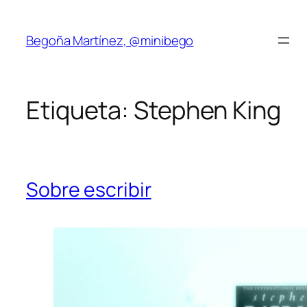
Saltar
al
Begoña Martínez, @minibego
contenido
Etiqueta:
Stephen King
Sobre escribir