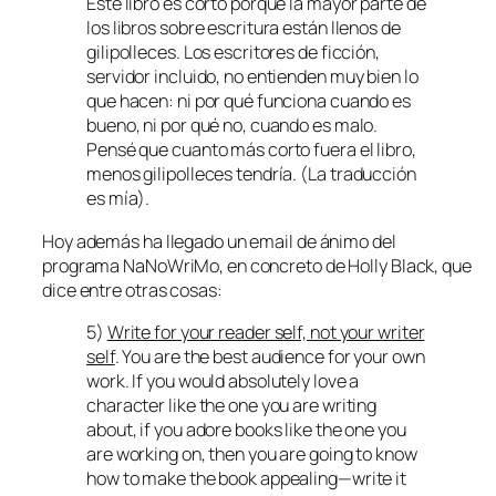
Este libro es corto porque la mayor parte de
los libros sobre escritura están llenos de
gilipolleces. Los escritores de ficción,
servidor incluido, no entienden muy bien lo
que hacen: ni por qué funciona cuando es
bueno, ni por qué no, cuando es malo.
Pensé que cuanto más corto fuera el libro,
menos gilipolleces tendría.
(La traducción
es mía).
Hoy además ha llegado un email de ánimo del
programa NaNoWriMo, en concreto de Holly Black, que
dice entre otras cosas:
5)
Write for your reader self, not your writer
self
. You are the best audience for your own
work. If you would absolutely love a
character like the one you are writing
about, if you adore books like the one you
are working on, then you are going to know
how to make the book appealing—write it