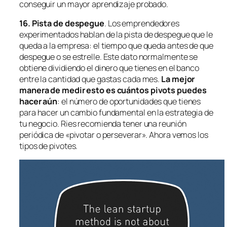
conseguir un mayor aprendizaje probado.
16. Pista de despegue
. Los emprendedores
experimentados hablan de la
pista de despegue
que le
queda a la empresa: el tiempo que queda antes de que
despegue o se estrelle. Este dato normalmente se
obtiene dividiendo el dinero que tienes en el banco
entre la cantidad que gastas cada mes.
La mejor
manera de medir esto es cuántos pivots puedes
hacer aún
: el número de oportunidades que tienes
para hacer un cambio fundamental en la estrategia de
tu negocio. Ries recomienda tener una reunión
periódica de «pivotar o perseverar». Ahora vemos los
tipos de pivotes.