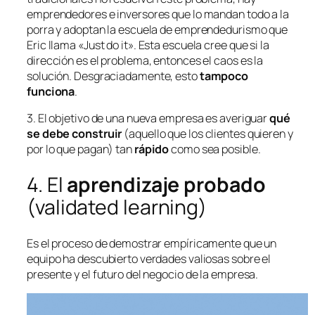
emprendedores e inversores que lo mandan todo a la
porra y adoptan la escuela de emprendedurismo que
Eric llama «
Just do it
». Esta escuela cree que
si la
dirección es el problema, entonces el caos es la
solución
. Desgraciadamente, esto
tampoco
funciona
.
3. El objetivo de una nueva empresa es averiguar
qué
se debe construir
(aquello que los clientes
quieren
y
por lo que
pagan
) tan
rápido
como sea posible.
4. El
aprendizaje probado
(
validated learning
)
Es el proceso de demostrar empíricamente que un
equipo ha descubierto verdades valiosas sobre el
presente y el futuro del negocio de la empresa.