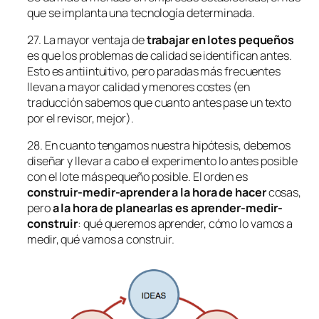
que se implanta una tecnología determinada.
27. La mayor ventaja de
trabajar en lotes pequeños
es que los problemas de calidad se identifican antes.
Esto es antiintuitivo, pero paradas más frecuentes
llevan a mayor calidad y menores costes (en
traducción sabemos que cuanto antes pase un texto
por el revisor, mejor).
28. En cuanto tengamos nuestra hipótesis, debemos
diseñar y llevar a cabo el experimento lo antes posible
con el lote más pequeño posible. El orden es
construir-medir-aprender a la hora de hacer
cosas,
pero
a la hora de planearlas es aprender-medir-
construir
: qué queremos aprender, cómo lo vamos a
medir, qué vamos a construir.