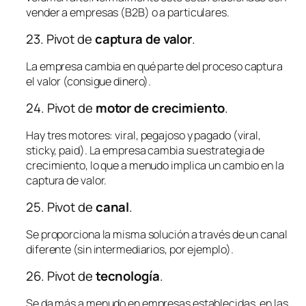
vender a empresas (B2B) o a particulares.
23. Pivot de
captura de valor
.
La empresa cambia en qué parte del proceso captura
el valor (consigue dinero).
24. Pivot de
motor de crecimiento
.
Hay tres motores: viral,
pegajoso
y pagado (
viral,
sticky, paid
). La empresa cambia su estrategia de
crecimiento, lo que a menudo implica un cambio en la
captura de valor.
25. Pivot de
canal
.
Se proporciona la misma solución a través de un canal
diferente (sin intermediarios, por ejemplo).
26. Pivot de
tecnología
.
Se da más a menudo en empresas establecidas, en las