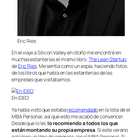
Eric Ries
En el viaje a Silicon Valley en otoño me encontré en
muchas estanterías el mismo libro:
The Lean Startup
,
de
Eric Ries
. Me sentía como un espía, haciendo fotos
de los libros que había en las estanterías de las
empresas que visitábamos.
En IDEO
Ya había visto que estaba
recomendado
en la lista de el
MBA Personal, así que esto me acabó de convencer.
Desde que lo leí,
lo recomiendo a todos los que
están montando su propia empresa
. Si este verano
solo lees un libro de empresa, lee el MBA Personal. Si