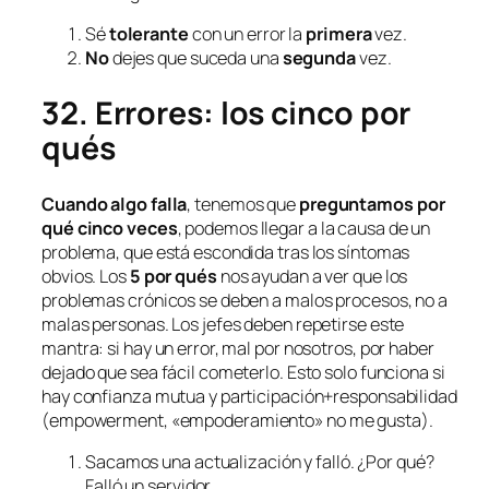
Sé
tolerante
con un error la
primera
vez.
No
dejes que suceda una
segunda
vez.
32. Errores: los cinco por
qués
Cuando algo falla
, tenemos que
preguntamos
por
qué
cinco veces
, podemos llegar a la causa de un
problema, que está escondida tras los síntomas
obvios. Los
5 por qués
nos ayudan a ver que los
problemas crónicos se deben a malos procesos, no a
malas personas. Los jefes deben repetirse este
mantra: si hay un error, mal por nosotros, por haber
dejado que sea fácil cometerlo. Esto solo funciona si
hay confianza mutua y participación+responsabilidad
(
empowerment
, «empoderamiento» no me gusta).
Sacamos una actualización y falló. ¿Por qué?
Falló un servidor.