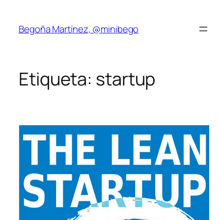
Saltar
al
Begoña Martínez, @minibego
contenido
Etiqueta:
startup