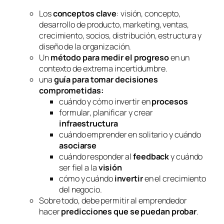
Los
conceptos clave
: visión, concepto,
desarrollo de producto, marketing, ventas,
crecimiento, socios, distribución, estructura y
diseño de la organización.
Un
método para medir el progreso
en un
contexto de extrema incertidumbre.
una
guía para tomar decisiones
comprometidas:
cuándo y cómo invertir en
procesos
formular, planificar y crear
infraestructura
cuándo emprender en solitario y cuándo
asociarse
cuándo responder al
feedback
y cuándo
ser fiel a la
visión
cómo y cuándo
invertir
en el crecimiento
del negocio.
Sobre todo, debe permitir al emprendedor
hacer
predicciones que se puedan probar
.