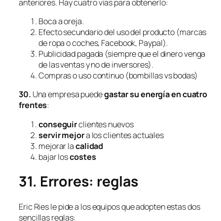
anteriores. Hay cuatro vías para obtenerlo:
Boca a oreja.
Efecto secundario del uso del producto (marcas
de ropa o coches, Facebook, Paypal).
Publicidad pagada (siempre que el dinero venga
de las ventas y no de inversores).
Compras o uso continuo (bombillas
vs
bodas)
30.
Una empresa puede
gastar su energía en cuatro
frentes
:
conseguir
clientes nuevos
servir
mejor
a los clientes actuales
mejorar la
calidad
bajar los
costes
31.
Errores: reglas
Eric Ries le pide a los equipos que adopten estas dos
sencillas reglas: