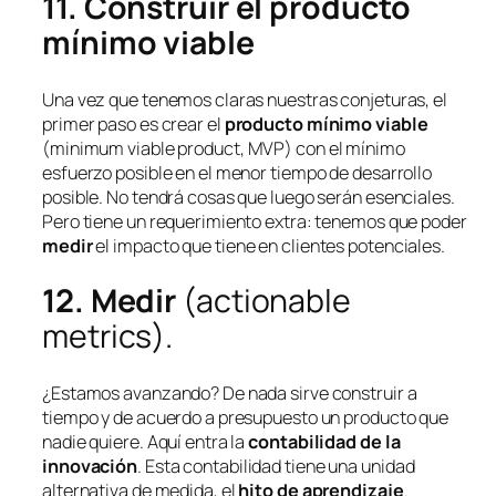
11. Construir el producto
mínimo viable
Una vez que tenemos claras nuestras conjeturas, el
primer paso es crear el
producto mínimo viable
(
minimum viable product, MVP
) con el mínimo
esfuerzo posible en el menor tiempo de desarrollo
posible. No tendrá cosas que luego serán esenciales.
Pero tiene un requerimiento extra: tenemos que poder
medir
el impacto que tiene en clientes potenciales.
12. Medir
(
actionable
metrics
).
¿Estamos avanzando? De nada sirve construir a
tiempo y de acuerdo a presupuesto un producto que
nadie quiere. Aquí entra la
contabilidad de la
innovación
. Esta contabilidad tiene una unidad
alternativa de medida, el
hito de aprendizaje
.