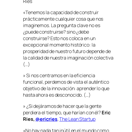
Ries
«Tenemos la capacidad de construir
prácticamente cualquier cosa que nos
imaginemos. La pregunta clave no es
¿puede construirse? sino ¿debe
construirse? Esto nos coloca en un
excepcional momento histórico: la
prosperidad de nuestro futuro depende de
la calidad de nuestra imaginación colectiva
(…)
» Si nos centramos en la eficiencia
funcional, perdemos de vista el auténtico
objetivo de la innovación: aprender lo que
hasta ahora es desconocido. (…)
» ¿Si dejáramos de hacer que la gente
perdiera el tiempo, que harían con él?
Eric
Ries,
@ericries
,
The Lean Startup
«No hay nada tan inútil en el mundo como