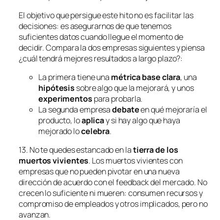
El objetivo que persigue este hito no es facilitar las
decisiones: es asegurarnos de que tenemos
suficientes datos cuando llegue el momento de
decidir. Compara la dos empresas siguientes y piensa
¿cuál tendrá mejores resultados a largo plazo?:
La primera tiene una
métrica base clara
, una
hipótesis
sobre algo que la mejorará, y unos
experimentos
para probarla.
La segunda empresa
debate
en qué mejoraría el
producto, lo
aplica
y si hay algo que haya
mejorado lo
celebra
.
13. No te quedes estancado en la
tierra de los
muertos vivientes
. Los muertos vivientes con
empresas que no pueden pivotar en una nueva
dirección de acuerdo con el feedback del mercado. No
crecen lo suficiente ni mueren: consumen recursos y
compromiso de empleados y otros implicados, pero no
avanzan.