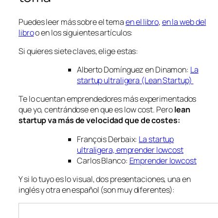
Puedes leer más sobre el tema
en el libro
,
en la web del
libro
o en los siguientes artículos:
Si quieres siete claves, elige estas:
Alberto Domínguez en Dinamon:
La
startup ultraligera (Lean Startup)
Te lo cuentan emprendedores más experimentados
que yo, centrándose en que es low cost. Pero
lean
startup va más de velocidad que de costes:
François Derbaix:
La startup
ultraligera, emprender lowcost
Carlos Blanco:
Emprender lowcost
Y si lo tuyo es lo visual, dos presentaciones, una en
inglés y otra en español (son muy diferentes):