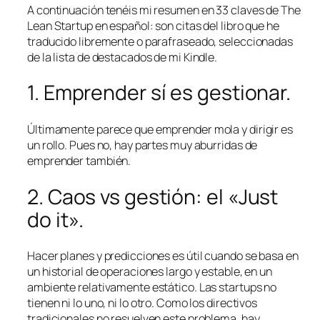
A continuación tenéis mi resumen en 33 claves de The
Lean Startup en español: son citas del libro que he
traducido libremente o parafraseado, seleccionadas
de la lista de destacados de mi Kindle.
1. Emprender sí es gestionar.
Últimamente parece que emprender mola y dirigir es
un rollo. Pues no, hay partes muy aburridas de
emprender también.
2. Caos vs gestión: el «
Just
do it
».
Hacer planes y predicciones es útil cuando se basa en
un historial de operaciones largo y estable, en un
ambiente relativamente estático. Las startups no
tienen ni lo uno, ni lo otro. Como los directivos
tradicionales no resuelven este problema, hay