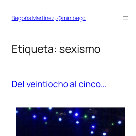
Saltar
al
Begoña Martínez, @minibego
contenido
Etiqueta:
sexismo
Del veintiocho al cinco…