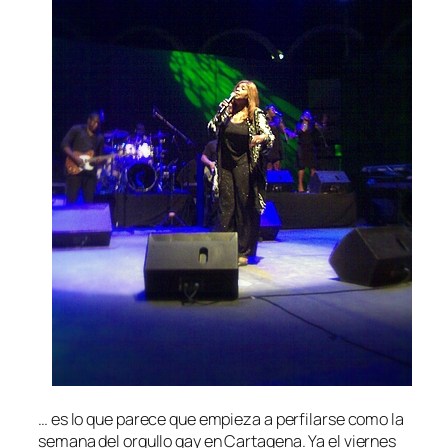
… es lo que parece que empieza a perfilarse como
la
semana del orgullo gay
en Cartagena
.
Ya el viernes