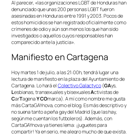
Al parecer, «las organizaciones LGBT de Honduras han
denunciado que unas 200 personas LGBT fueron
asesinadas en Honduras entre 1991 y 2003. Pocos de
estos homicidios se han registrado oficialmente como
crímenes de odio y aún son menos los que han sido
investigados o aquellos cuyos responsables han
comparecido ante la justicia».
Manifiesto en Cartagena
Hoy martes 1 de julio, a las 21:00h, tendrá lugar una
lectura de manifiesto en la plaza del Ayuntamiento de
Cartagena. Lo hará el
Colectivo Galactyco
(
GA
ys,
L
esbianas, transexuales y bisexuales
A
ctivistas de
C
ar
T
agena
Y CO
marca). A mí como nombre me gusta
más CartaGAYnova, como el blog. Es más descriptivo y
no suena tanto a peña gay del Madrid (que las hay,
según me cuentan los futboleros). Además, con
CartaGAYnova ya tienes lema: ¡juguetes para
compartir! Ya en serio, me alegro mucho de que exista.