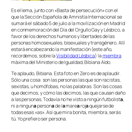
Es el lema, junto con «Basta de persecución» con el
que la Sección Española de Amnistía Internacional se
sumará el sábado 5 de julio a la movilización en Madrid
en conmemoración del
Día del Orgullo Gay y Lésbico, a
favor de los derechos humanos y libertades de las
personas homosexuales, bisexuales y transgénero
. Allí
estará encabezando la manifestación (este año,
recordemos, sobre la
Visibilidad Lésbica
) la
miembra
máxima del Ministerio de Igualdad, Bibiana Aído.
Te aplaudo, Bibiana. Esta foto en Zero es de aplaudir.
Sólo una cosa: son las personas las que son racistas,
sexistas, u homófobas, no las palabras. Son las cosas
que decimos, y cómo las decimos, las que causan daño
a las personas. Todavía no he visto a ningún futbolist
a
,
ni a ningun
a
person
a
de l
a
mare
a
roj
a
quejarse de
todas esas «as». Así que mira bonita,
miembra
, serás
tú. Yo prefiero ser persona.