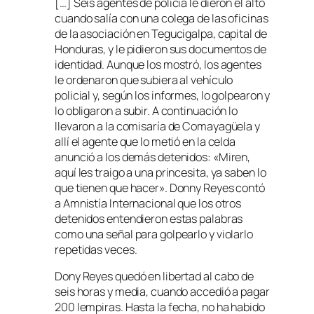
[…] Seis agentes de policía le dieron el alto
cuando salía con una colega de las oficinas
de la asociación en Tegucigalpa, capital de
Honduras, y le pidieron sus documentos de
identidad. Aunque los mostró, los agentes
le ordenaron que subiera al vehículo
policial y, según los informes, lo golpearon y
lo obligaron a subir. A continuación lo
llevaron a la comisaría de Comayagüela y
allí el agente que lo metió en la celda
anunció a los demás detenidos: «Miren,
aquí les traigo a una princesita, ya saben lo
que tienen que hacer». Donny Reyes contó
a Amnistía Internacional que los otros
detenidos entendieron estas palabras
como una señal para golpearlo y violarlo
repetidas veces.
Dony Reyes quedó en libertad al cabo de
seis horas y media, cuando accedió a pagar
200 lempiras. Hasta la fecha, no ha habido