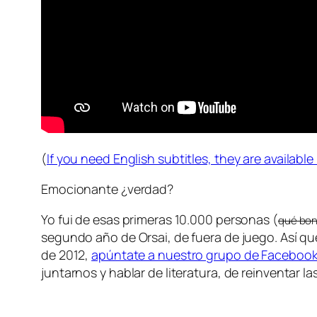
(
If you need English subtitles, they are availabl
Emocionante ¿verdad?
Yo fui de esas primeras 10.000 personas (
qué boni
segundo año de Orsai, de fuera de juego. Así qu
de 2012,
apúntate a nuestro grupo de Facebook 
juntarnos y hablar de literatura, de reinventar la