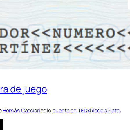
era de juego
ue
Hernán Casciari
te lo
cuenta en TEDxRíodelaPlata
: