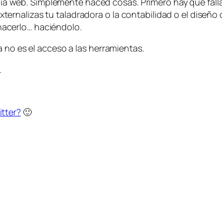
ia web. Simplemente haced cosas. Primero hay que falla
ternalizas tu taladradora o la contabilidad o el diseño d
hacerlo… haciéndolo.
 no es el acceso a las herramientas.
.
itter?
🙂