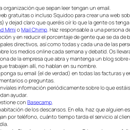
a organización que sepan leer tengan un email.
 web gratuitas o incluso Squidoo para crear una web s
) y dejad claro que queréis oír lo que la gente os tenga
d Mimi
o
Mail Chimp
. Haz responsable a una persona de 
ción y en reducir el porcentaje de gente que se da de b
ipales directivos, así como todas y cada una de las pe
obre los medios online cada semana y debatid. Os llevar
ona de la empresa que abra y mantenga un blog sobre c
ue trabajen allí, no hablan en su nombre.
ponga su email (el de verdad) en todas las facturas y 
omentarios o preguntas.
Envíales información periódicamente sobre lo que está
edan ayudar.
estione con
Basecamp
.
abitación de los descansos. En ella, haz que alguien es
egan por teléfono, cuánto tiempo tarda el servicio al cli
día.