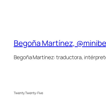
Begoña Martínez, @minib
Begoña Martínez: traductora, intérprete,
Twenty Twenty-Five