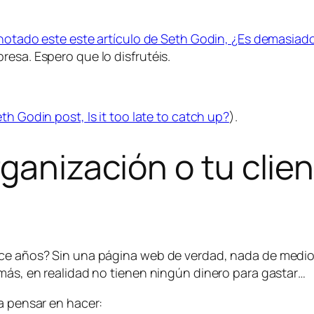
notado este este artículo de Seth Godin,
¿Es demasiado 
esa. Espero que lo disfrutéis.
eth Godin post,
Is it too late to catch up?
).
rganización o tu clie
rce años? Sin una página web de verdad, nada de medios
emás, en realidad no tienen ningún dinero para gastar…
ía pensar en hacer: