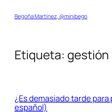
Saltar
al
Begoña Martínez, @minibego
contenido
Etiqueta:
gestión
¿Es demasiado tarde para p
español)